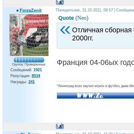
ForzaZenit
Понедельник, 31.10.2011, 08:57 | Сообщен
Neo
Quote
(
)
Отличная сборная 
2000гг.
Франция 04-06ых год
Группа: Проверенные
Сообщений:
1921
Репутация:
8534
Награды:
241
"Ленинград всех научил играть в футбол, даже М