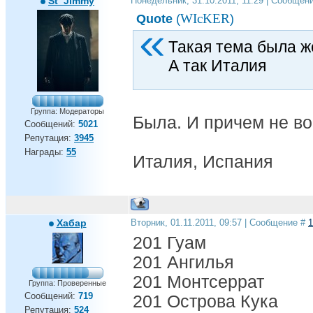
St_Jimmy
Понедельник, 31.10.2011, 11:29 | Сообщен
WIcKER
Quote
(
)
Такая тема была ж
А так Италия
Группа: Модераторы
Была. И причем не во
Сообщений:
5021
Репутация:
3945
Награды:
55
Италия, Испания
Хабар
Вторник, 01.11.2011, 09:57 | Сообщение #
1
201 Гуам
201 Ангилья
201 Монтсеррат
Группа: Проверенные
Сообщений:
719
201 Острова Кука
Репутация:
524