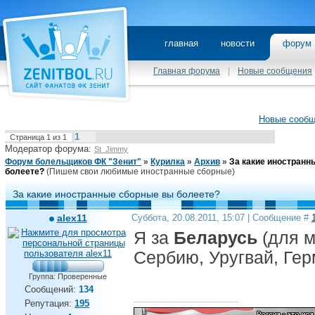
главная
новости
фору
Главная форума
|
Новые сообщения
Новые сооб
1
Страница
1
из
1
Модератор форума:
St_Jimmy
Форум болельщиков ФК "Зенит"
»
Курилка
»
Архив
»
За какие иностранн
болеете?
(Пишем свои любимые иностранные сборные)
За какие иностранные сборные вы болеете?
alex11
Суббота, 20.08.2011, 15:07 | Сообщение #
Я за
Беларусь
(для м
Сербию, Уругвай, Ге
Группа: Проверенные
Сообщений:
134
Репутация:
195