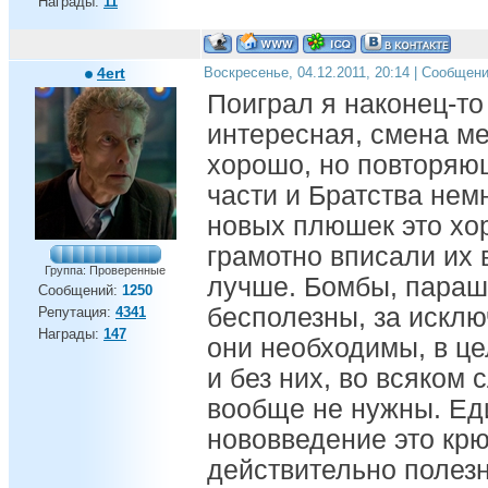
Награды:
11
4ert
Воскресенье, 04.12.2011, 20:14 | Сообщен
Поиграл я наконец-то
интересная, смена ме
хорошо, но повторяю
части и Братства нем
новых плюшек это хо
грамотно вписали их 
Группа: Проверенные
лучше. Бомбы, парашю
Сообщений:
1250
бесполезны, за искл
Репутация:
4341
Награды:
147
они необходимы, в це
и без них, во всяком
вообще не нужны. Ед
нововведение это крю
действительно полезн