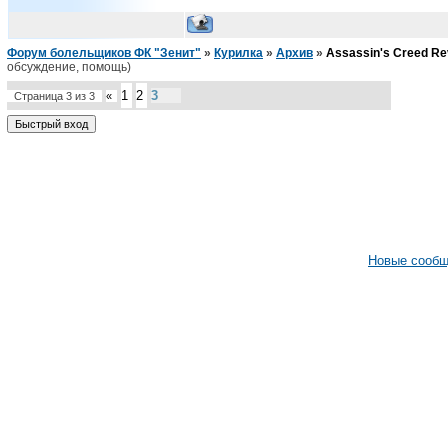
Форум болельщиков ФК "Зенит"
»
Курилка
»
Архив
»
Assassin's Creed Re
обсуждение, помощь)
1
2
3
Страница
3
из
3
«
Новые сооб