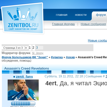
главная
новости
фору
Главная форума
|
Новые сообщения
Новые сооб
1
2
3
Страница
3
из
3
«
Модератор форума:
St_Jimmy
Форум болельщиков ФК "Зенит"
»
Курилка
»
Архив
»
Assassin's Creed Re
обсуждение, помощь)
Assassin's Creed Revelations
zenit_fans
Суббота, 19.11.2011, 22:18 | Сообщение #
4ert
, Да, я читал Эци