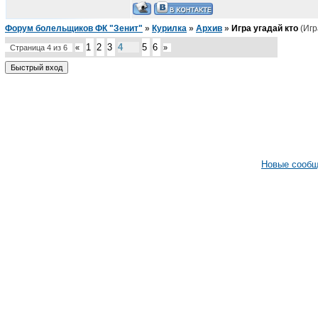
Форум болельщиков ФК "Зенит"
»
Курилка
»
Архив
»
Игра угадай кто
(Игр
1
2
3
4
5
6
Страница
4
из
6
«
»
Новые сооб