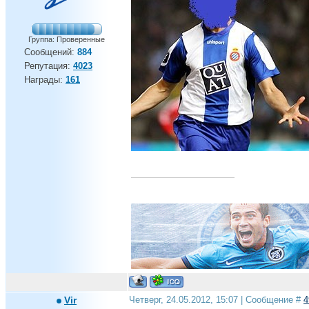
Группа: Проверенные
Сообщений:
884
Репутация:
4023
Награды:
161
Питер, это самый лучший город на земле...
Vir
Четверг, 24.05.2012, 15:07 | Сообщение #
4