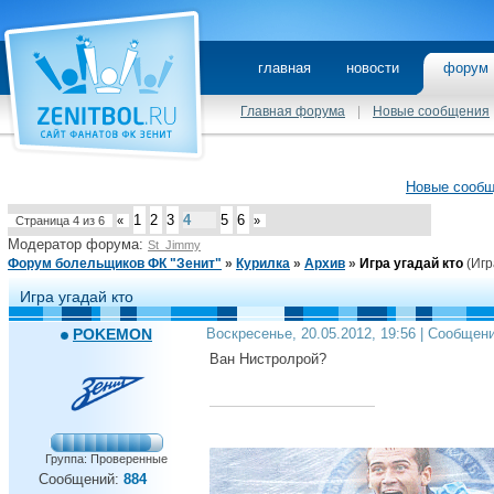
главная
новости
фору
Главная форума
|
Новые сообщения
Новые сооб
1
2
3
4
5
6
Страница
4
из
6
«
»
Модератор форума:
St_Jimmy
Форум болельщиков ФК "Зенит"
»
Курилка
»
Архив
»
Игра угадай кто
(Игр
Игра угадай кто
POKEMON
Воскресенье, 20.05.2012, 19:56 | Сообщен
Ван Нистролрой?
Группа: Проверенные
Сообщений:
884