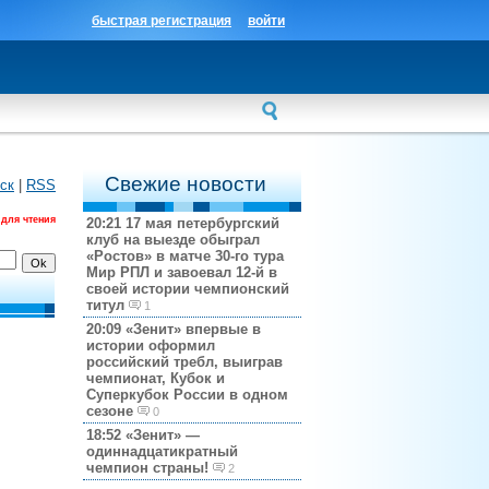
быстрая регистрация
войти
Свежие новости
ск
|
RSS
 для чтения
20:21
17 мая петербургский
клуб на выезде обыграл
«Ростов» в матче 30-го тура
Мир РПЛ и завоевал 12-й в
своей истории чемпионский
титул
1
20:09
«Зенит» впервые в
истории оформил
российский требл, выиграв
чемпионат, Кубок и
Суперкубок России в одном
сезоне
0
18:52
«Зенит» —
одиннадцатикратный
чемпион страны!
2