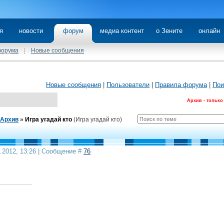
я
новости
форум
медиа контент
о Зените
онлайн
форума
|
Новые сообщения
Новые сообщения
|
Пользователи
|
Правила форума
|
Пои
Архив - только
Архив
»
Игра угадай кто
(Игра угадай кто)
7.2012, 13:26 | Сообщение #
76