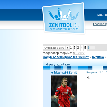
главна
Главная 
1
2
3
4
5
6
Страница
6
из
6
«
Модератор форума:
St_Jimmy
Форум болельщиков ФК "Зенит"
»
Курилка
»
Игра угадай кто
Masha97Zenit
Вторник, 17.0
Нет.