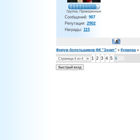
Группа: Проверенные
Сообщений:
907
Репутация:
2902
Награды:
115
Форум болельщиков ФК "Зенит"
»
Курилка
»
1
2
3
4
5
6
Страница
6
из
6
«