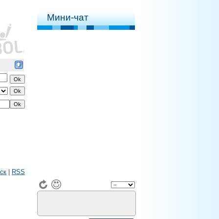
Мини-чат
ск
|
RSS