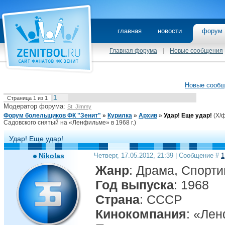
главная
новости
фору
Главная форума
|
Новые сообщения
Новые сооб
1
Страница
1
из
1
Модератор форума:
St_Jimmy
Форум болельщиков ФК "Зенит"
»
Курилка
»
Архив
»
Удар! Еще удар!
(Х/
Садовского снятый на «Ленфильме» в 1968 г.)
Удар! Еще удар!
Nikolas
Четверг, 17.05.2012, 21:39 | Сообщение #
1
Жанр
: Драма, Спорт
Год выпуска
: 1968
Страна
: СССР
Кинокомпания
: «Ле