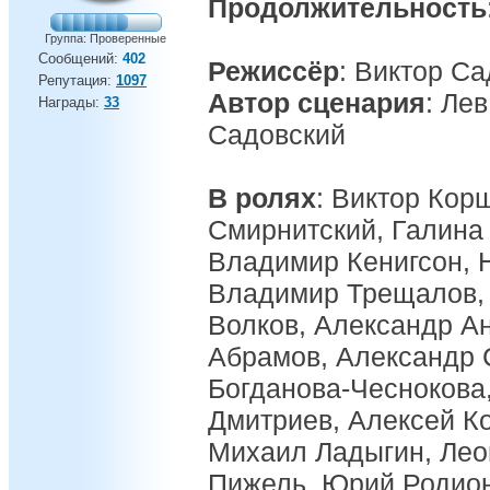
Продолжительность
Группа: Проверенные
Сообщений:
402
Режиссёр
: Виктор С
Репутация:
1097
Автор сценария
: Ле
Награды:
33
Садовский
В ролях
: Виктор Кор
Смирнитский, Галина
Владимир Кенигсон, 
Владимир Трещалов, 
Волков, Александр А
Абрамов, Александр 
Богданова-Чеснокова
Дмитриев, Алексей Ко
Михаил Ладыгин, Лео
Пижель, Юрий Родион