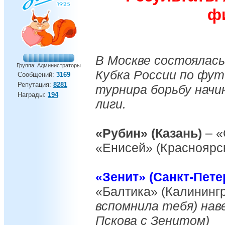
ф
В Москве состоялась
Группа: Администраторы
Кубка России по фут
Сообщений:
3169
Репутация:
8281
турнира борьбу начи
Награды:
194
лиги.
«Рубин» (Казань)
– «
«Енисей» (Красноярс
«Зенит» (Санкт-Пете
«Балтика» (Калинингр
вспомнила тебя) на
Пскова с Зенитом)