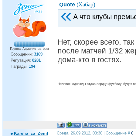
Хабар
Quote
(
)
А что клубы премь
Нет, скорее всего, та
после матчей 1/32 же
Группа: Администраторы
Сообщений:
3169
дома-кто в гостях.
Репутация:
8281
Награды:
194
Человек, однажды отдав сердце футболу, будет вер
Karelia_za_Zenit
Среда, 26.09.2012, 03:30 | Сообщение #
6