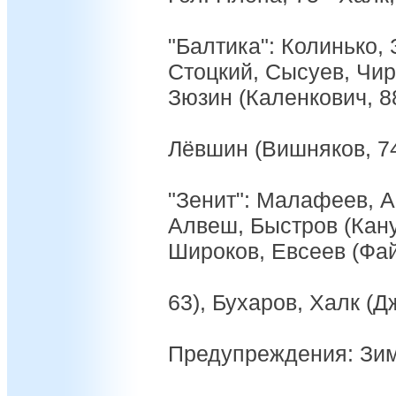
"Балтика": Колинько,
Стоцкий, Сысуев, Чирк
Зюзин (Каленкович, 88
Лёвшин (Вишняков, 74
"Зенит": Малафеев, А
Алвеш, Быстров (Кану
Широков, Евсеев (Фа
63), Бухаров, Халк (
Предупреждения: Зим