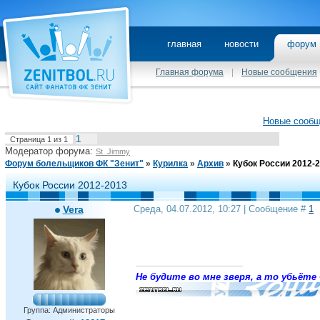
главная
новости
фору
Главная форума
|
Новые сообщения
Новые сооб
1
Страница
1
из
1
Модератор форума:
St_Jimmy
Форум болельщиков ФК "Зенит"
»
Курилка
»
Архив
»
Кубок России 2012-
Кубок России 2012-2013
Vera
Среда, 04.07.2012, 10:27 | Сообщение #
1
Не будите во мне зверя, а то убьёте 
Группа: Администраторы