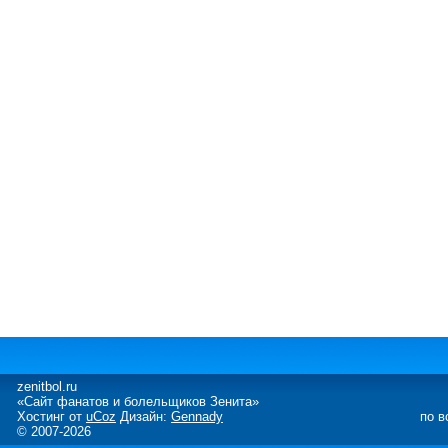
zenitbol.ru
«Сайт фанатов и болельщиков Зенита»
Хостинг от
uCoz
Дизайн:
Gennady
по в
© 2007-2026