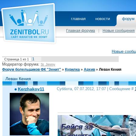
главная
новости
фору
Главная форума
|
Новые сообщения
Новые сооб
1
Страница
1
из
1
Модератор форума:
St_Jimmy
Форум болельщиков ФК "Зенит"
»
Курилка
»
Архив
»
Леван Кения
Леван Кения
Kerzhakov11
Суббота, 07.07.2012, 17:07 | Сообщение #