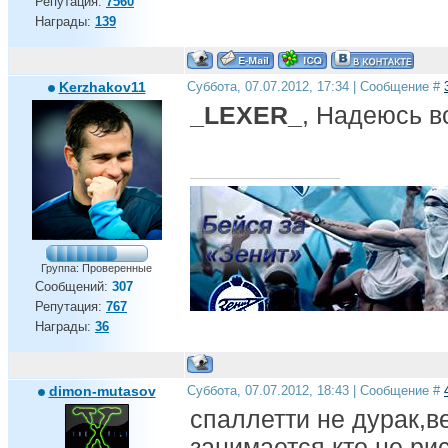
Репутация:
7560
Награды:
139
Kerzhakov11
Суббота, 07.07.2012, 17:34 | Сообщение #
_LEXER_
, Надеюсь в
Группа: Проверенные
Сообщений:
307
Репутация:
767
Награды:
36
Андрей, ты дома!!!
dimon-mutasov
Суббота, 07.07.2012, 18:43 | Сообщение #
спаллетти не дурак,в
занимается,кто не рис