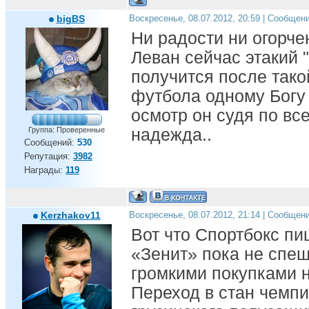
bigBS
Воскресенье, 08.07.2012, 20:59 | Сообщен
Ни радости ни огорче
Леван сейчас этакий "
получится после тако
футбола одному Богу
осмотр он судя по вс
Группа: Проверенные
надежда..
Сообщений:
530
Репутация:
3982
Награды:
119
Kerzhakov11
Воскресенье, 08.07.2012, 21:14 | Сообщен
Вот что Спортбокс пи
«Зенит» пока не спеш
громкими покупками 
Переход в стан чемп