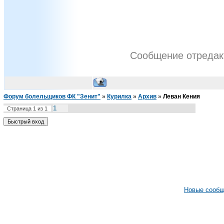
Сообщение отреда
Форум болельщиков ФК "Зенит"
»
Курилка
»
Архив
»
Леван Кения
1
Страница
1
из
1
Новые сооб