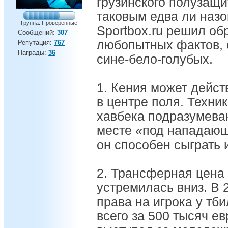
грузинского полузащ
таковым едва ли назо
Группа: Проверенные
Sportbox.ru решил об
Сообщений:
307
любопытных фактов, 
Репутация:
767
Награды:
36
сине-бело-голубых.
1. Кения может дейст
в центре поля. Техни
хавбека подразумева
месте «под нападающ
он способен сыграть и
2. Трансферная цена 
устремилась вниз. В
права на игрока у тб
всего за 500 тысяч ев