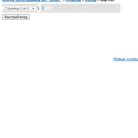
Форум болельщиков ФК "Зенит"
»
Курилка
»
Архив
»
Кор Пот
1
2
Страница
2
из
2
«
Новые сооб