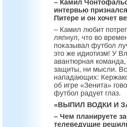
– Камил Чонтофальск
интервью признался,
Питере и он хочет в
– Камил любит потре
ляпнул, что во врем
показывал футбол лу
это же идиотизм! У В
авантюрная команда, 
защиты, ни мысли. Вс
нападающих: Кержако
об игре «Зенита» гов
футбол радует глаз.
«ВЫПИЛ ВОДКИ И З
– Чем планируете з
телеведущие решил