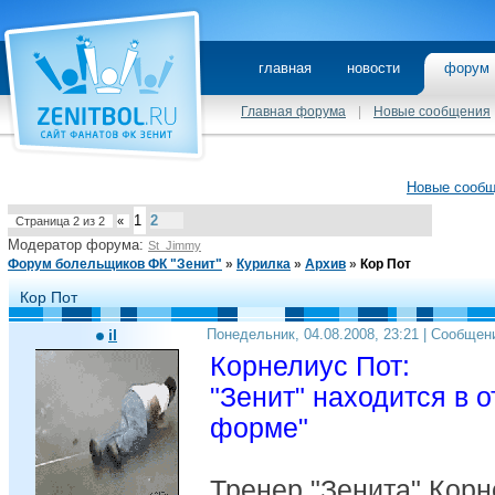
главная
новости
фору
Главная форума
|
Новые сообщения
Новые сооб
1
2
Страница
2
из
2
«
Модератор форума:
St_Jimmy
Форум болельщиков ФК "Зенит"
»
Курилка
»
Архив
»
Кор Пот
Кор Пот
il
Понедельник, 04.08.2008, 23:21 | Сообщен
Корнелиус Пот:
"Зенит" находится в 
форме"
Тренер "Зенита" Корн