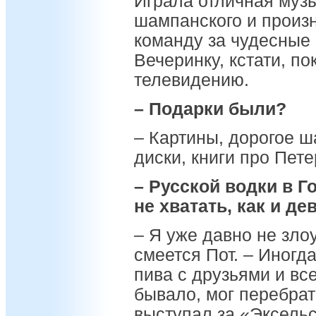
Играла отличная музы
шампанского и произн
команду за чудесные 
Вечеринку, кстати, п
телевидению.
– Подарки были?
– Картины, дорогое 
диски, книги про Пет
– Русской водки в Г
не хватать, как и д
– Я уже давно не зло
смеется Пот. – Иног
пива с друзьями и все
бывало, мог перебрат
выступал за «Эксельс