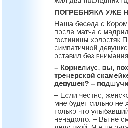
жил два последних го
ПОГРЕБНЯКА УЖЕ Н
Наша беседа с Кором
после матча с мадри
гостиницы холостяк П
симпатичной девушкой
оставил без внимания
– Корнелиус, вы, по
тренерской скамейк
девушек? – подшучи
– Если честно, женск
мне будет сильно не х
только что улыбавший
ненадолго. – Вы не см
дедушкой. Я еще о-го