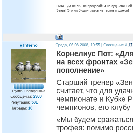
НИКОГДА не лги, не предавай! И не будь свиньёй
Зенит! Это клуб один, здесь не терпят мудаков!
Inferno
Среда, 06.08.2008, 10:55 | Сообщение #
17
Корнелиус Пот: «Дл
на всех фронтах «З
пополнение»
Старший тренер «Зен
считает, что для удач
Группа: Проверенные
Сообщений:
2903
чемпионате и Кубке Р
Репутация:
501
чемпионов, его клубу
Награды:
10
«Мы будем сражаться 
трофея: помимо росси