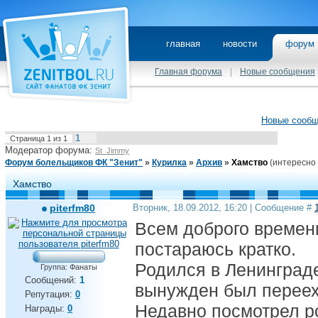
главная
новости
фору
Главная форума
|
Новые сообщения
Новые сооб
1
Страница
1
из
1
Модератор форума:
St_Jimmy
Форум болельщиков ФК "Зенит"
»
Курилка
»
Архив
»
Хамство
(интересно 
Хамство
piterfm80
Вторник, 18.09.2012, 16:20 | Сообщение #
Всем доброго времени
постараюсь кратко.
Родился в Ленинграде
Группа: Фанаты
Сообщений:
1
вынужден был переех
Репутация:
0
Недавно посмотрел р
Награды:
0