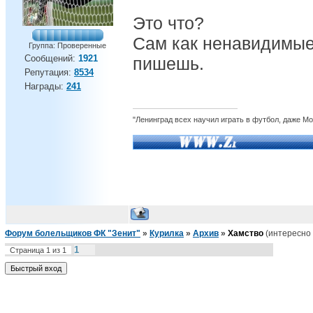
Это что?
Сам как ненавидимые
Группа: Проверенные
Сообщений:
1921
пишешь.
Репутация:
8534
Награды:
241
"Ленинград всех научил играть в футбол, даже М
Форум болельщиков ФК "Зенит"
»
Курилка
»
Архив
»
Хамство
(интересно 
1
Страница
1
из
1