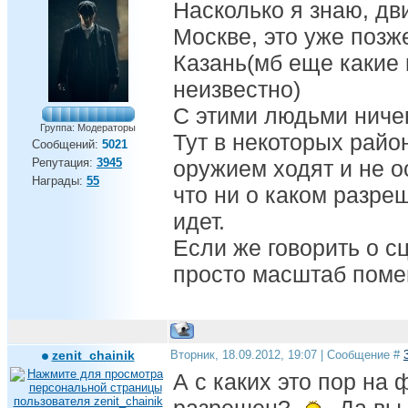
Насколько я знаю, дв
Москве, это уже позж
Казань(мб еще какие г
неизвестно)
С этими людьми ниче
Группа: Модераторы
Тут в некоторых райо
Сообщений:
5021
Репутация:
3945
оружием ходят и не о
Награды:
55
что ни о каком разре
идет.
Если же говорить о сц
просто масштаб поме
zenit_chainik
Вторник, 18.09.2012, 19:07 | Сообщение #
А с каких это пор на