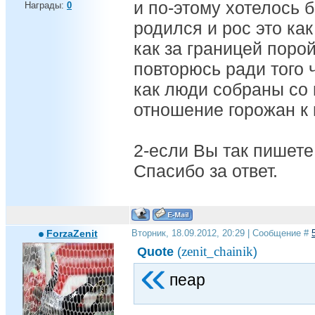
и по-этому хотелось б
Награды:
0
родился и рос это как
как за границей поро
повторюсь ради того ч
как люди собраны со 
отношение горожан к 
2-если Вы так пишете,
Спасибо за ответ.
ForzaZenit
Вторник, 18.09.2012, 20:29 | Сообщение #
zenit_chainik
Quote
(
)
пеар