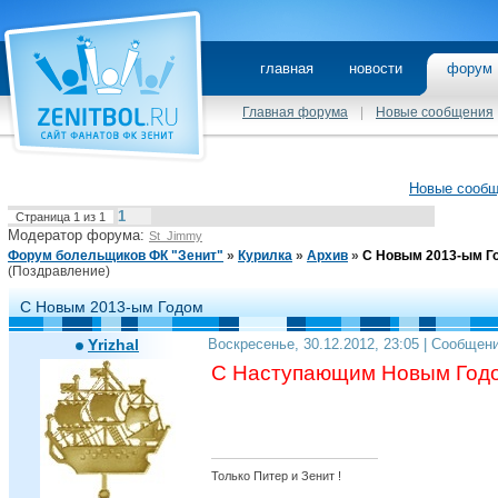
главная
новости
фору
Главная форума
|
Новые сообщения
Новые сооб
1
Страница
1
из
1
Модератор форума:
St_Jimmy
Форум болельщиков ФК "Зенит"
»
Курилка
»
Архив
»
С Новым 2013-ым Г
(Поздравление)
С Новым 2013-ым Годом
Yrizhal
Воскресенье, 30.12.2012, 23:05 | Сообщен
С Наступающим Новым Годо
Только Питер и Зенит !