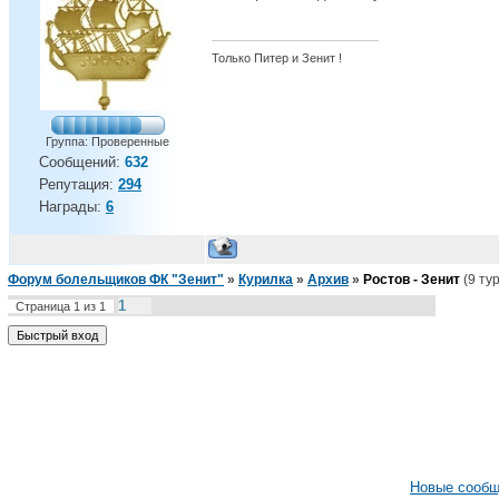
Только Питер и Зенит !
Группа: Проверенные
Сообщений:
632
Репутация:
294
Награды:
6
Форум болельщиков ФК "Зенит"
»
Курилка
»
Архив
»
Ростов - Зенит
(9 ту
1
Страница
1
из
1
Новые сооб