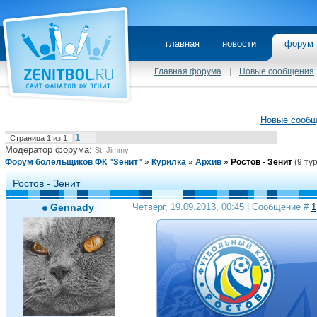
главная
новости
фору
Главная форума
|
Новые сообщения
Новые сооб
1
Страница
1
из
1
Модератор форума:
St_Jimmy
Форум болельщиков ФК "Зенит"
»
Курилка
»
Архив
»
Ростов - Зенит
(9 ту
Ростов - Зенит
Gennady
Четверг, 19.09.2013, 00:45 | Сообщение #
1