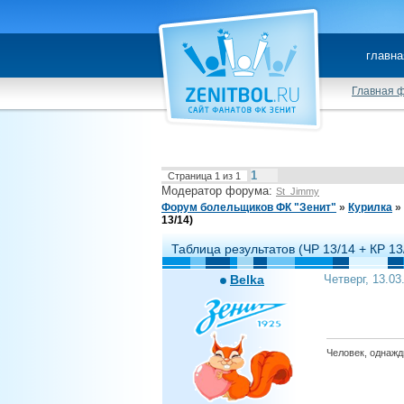
главна
Главная 
1
Страница
1
из
1
Модератор форума:
St_Jimmy
Форум болельщиков ФК "Зенит"
»
Курилка
»
13/14)
Таблица результатов (ЧР 13/14 + КР 13
Belka
Четверг, 13.03
Человек, однажды