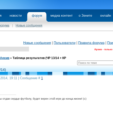
я
новости
форум
медиа контент
о Зените
онлайн
форума
|
Новые сообщения
Новые сообщения
|
Пользователи
|
Правила форума
|
Пои
Архив - только
Архив
»
Таблица результатов (ЧР 13/14 + КР
/14)
.2014, 19:11 | Сообщение #
1
 отдав сердце футболу, будет верен этой игре до конца жизни! (с)