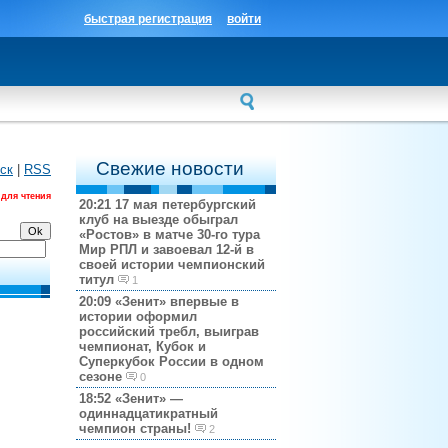
быстрая регистрация
войти
Свежие новости
ск
|
RSS
 для чтения
20:21
17 мая петербургский
клуб на выезде обыграл
«Ростов» в матче 30-го тура
Мир РПЛ и завоевал 12-й в
своей истории чемпионский
титул
1
20:09
«Зенит» впервые в
истории оформил
российский требл, выиграв
чемпионат, Кубок и
Суперкубок России в одном
сезоне
0
18:52
«Зенит» —
одиннадцатикратный
чемпион страны!
2