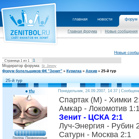
главная
новости
фору
Главная форума
|
Новые сообщения
Новые сооб
1
Страница
1
из
1
Модератор форума:
St_Jimmy
Форум болельщиков ФК "Зенит"
»
Курилка
»
Архив
»
25-й тур
25-й тур
tfu
Понедельник, 24.09.2007, 14:37 | Сообщен
Спартак (М) - Химки 2
Амкар - Локомотив 1:
Зенит - ЦСКА 2:1
Луч-Энергия - Рубин 
Сатурн - Москва 2:1
Группа: Проверенные