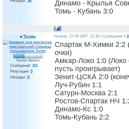
Награды:
36
Динамо - Крылья Сове
Томь - Кубань 3:0
Толян
Четверг, 27.09.2007, 22:38 | Сообщение #
9
Спартак М-Химки 2:2 
очки)
Амкар-Локо 1:0 (Локо
Группа: Фанаты
Сообщений:
111
пусть проигрывает)
Репутация:
5
Зенит-ЦСКА 2:0 (коне
Награды:
0
Луч-Рубин 1:1
Сатурн-Москва 2:1
Ростов-Спартак НЧ 1:
Динамо-Кс 1:0
Томь-Кубань 2:2