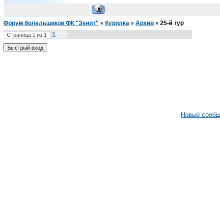
Форум болельщиков ФК "Зенит"
»
Курилка
»
Архив
»
25-й тур
1
Страница
1
из
1
Новые сооб