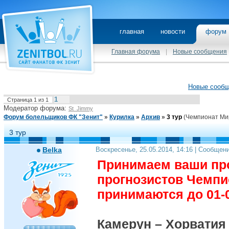
главная
новости
фору
Главная форума
|
Новые сообщения
Новые сооб
1
Страница
1
из
1
Модератор форума:
St_Jimmy
Форум болельщиков ФК "Зенит"
»
Курилка
»
Архив
»
3 тур
(Чемпионат Ми
3 тур
Belka
Воскресенье, 25.05.2014, 14:16 | Сообщен
Принимаем ваши про
прогнозистов Чемпи
принимаются до 01-0
Камерун – Хорватия