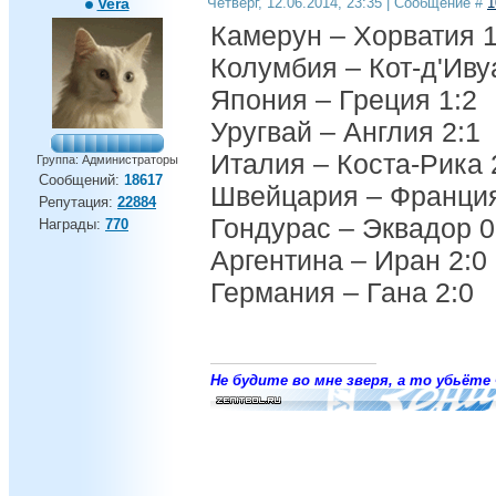
Vera
Четверг, 12.06.2014, 23:35 | Сообщение #
1
Камерун – Хорватия 1
Колумбия – Кот-д'Иву
Япония – Греция 1:2
Уругвай – Англия 2:1
Италия – Коста-Рика 
Группа: Администраторы
Сообщений:
18617
Швейцария – Франция
Репутация:
22884
Гондурас – Эквадор 0
Награды:
770
Аргентина – Иран 2:0
Германия – Гана 2:0
Не будите во мне зверя, а то убьёте 