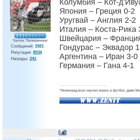
Колумбия – Кот-д'Иву
Япония – Греция 0-2
Уругвай – Англия 2-2
Италия – Коста-Рика 
Швейцария – Франция
Группа: Проверенные
Гондурас – Эквадор 1
Сообщений:
1921
Репутация:
8534
Аргентина – Иран 3-0
Награды:
241
Германия – Гана 4-1
"Ленинград всех научил играть в футбол, даже М