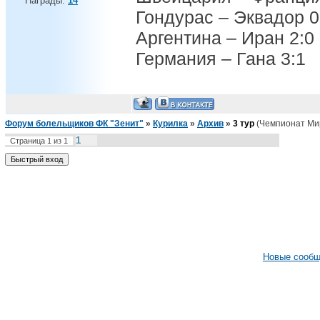
Награды:
14
Гондурас – Эквадор 0
Аргентина – Иран 2:0
Германия – Гана 3:1
Форум болельщиков ФК "Зенит"
»
Курилка
»
Архив
»
3 тур
(Чемпионат Ми
1
Страница
1
из
1
Новые сооб