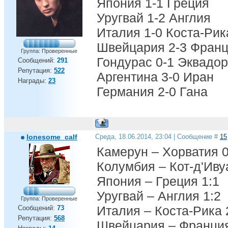
Япония 1-1 Греция
Уругвай 1-2 Англия
Италия 1-0 Коста-Рик
Швейцария 2-3 Фран
Группа: Проверенные
Гондурас 0-1 Эквадор
Сообщений:
291
Репутация:
522
Аргентина 3-0 Иран
Награды:
23
Германия 2-0 Гана
lonesome_calf
Среда, 18.06.2014, 23:04 | Сообщение #
15
Камерун – Хорватия 0
Колумбия – Кот-д'Иву
Япония – Греция 1:1
Уругвай – Англия 1:2
Группа: Проверенные
Италия – Коста-Рика 
Сообщений:
73
Репутация:
568
Швейцария – Франция