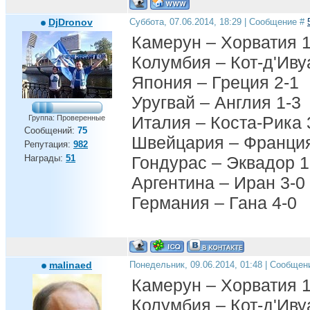
DjDronov
Суббота, 07.06.2014, 18:29 | Сообщение #
Камерун – Хорватия 1
Колумбия – Кот-д'Иву
Япония – Греция 2-1
Уругвай – Англия 1-3
Италия – Коста-Рика 
Группа: Проверенные
Сообщений:
75
Швейцария – Франция
Репутация:
982
Награды:
51
Гондурас – Эквадор 1
Аргентина – Иран 3-0
Германия – Гана 4-0
malinaed
Понедельник, 09.06.2014, 01:48 | Сообщен
Камерун – Хорватия 1
Колумбия – Кот-д'Иву