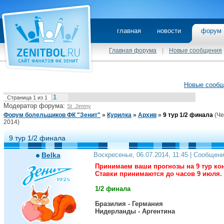
главная
новости
фору
Главная форума
|
Новые сообщения
Новые сооб
1
Страница
1
из
1
Модератор форума:
St_Jimmy
Форум болельщиков ФК "Зенит"
»
Курилка
»
Архив
»
9 тур 1/2 финала
(Ч
2014)
9 тур 1/2 финала
Belka
Воскресенье, 06.07.2014, 11:45 | Сообщен
Принимаем ваши прогнозы на 9 тур ко
Ставки принимаются до часов 9 июля.
1/2 финала
Бразилия - Германия
Нидерланды - Аргентина