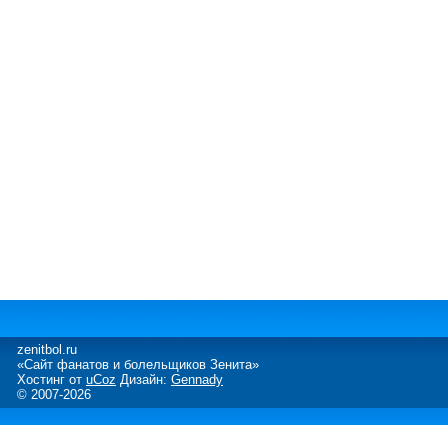
zenitbol.ru
«Сайт фанатов и болельщиков Зенита»
Хостинг от
uCoz
Дизайн:
Gennady
© 2007-2026