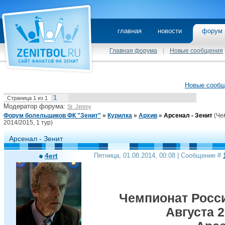
главная
новости
фору
Главная форума
|
Новые сообщения
Новые сооб
1
Страница
1
из
1
Модератор форума:
St_Jimmy
Форум болельщиков ФК "Зенит"
»
Курилка
»
Архив
»
Арсенал - Зенит
(Че
2014/2015, 1 тур)
Арсенал - Зенит
4ert
Пятница, 01.08.2014, 00:08 | Сообщение #
Чемпионат России
Августа 2