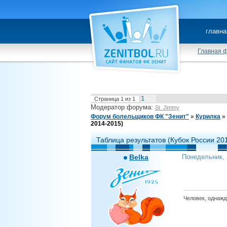
главна
Главная 
1
Страница
1
из
1
Модератор форума:
St_Jimmy
Форум болельщиков ФК "Зенит"
»
Курилка
»
2014-2015)
Таблица результатов (Кубок России 20
Belka
Понедельник, 
Человек, однажды