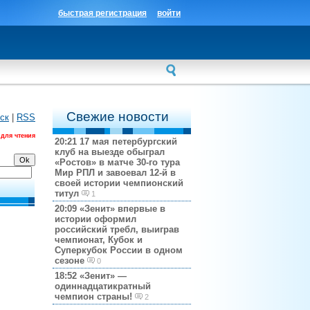
быстрая регистрация
войти
Свежие новости
ск
|
RSS
 для чтения
20:21
17 мая петербургский
клуб на выезде обыграл
«Ростов» в матче 30-го тура
Мир РПЛ и завоевал 12-й в
своей истории чемпионский
титул
1
20:09
«Зенит» впервые в
истории оформил
российский требл, выиграв
чемпионат, Кубок и
Суперкубок России в одном
сезоне
0
18:52
«Зенит» —
одиннадцатикратный
чемпион страны!
2