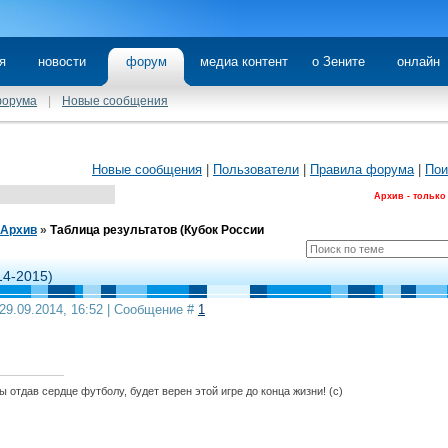
я
новости
форум
медиа контент
о Зените
онлайн
форума
|
Новые сообщения
Новые сообщения
|
Пользователи
|
Правила форума
|
Пои
Архив - только
Архив
»
Таблица результатов (Кубок России
14-2015)
29.09.2014, 16:52 | Сообщение #
1
 отдав сердце футболу, будет верен этой игре до конца жизни! (с)