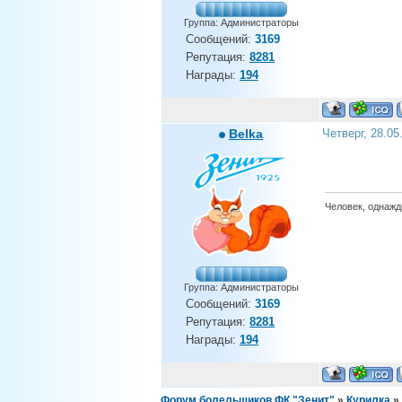
Группа: Администраторы
Сообщений:
3169
Репутация:
8281
Награды:
194
Belka
Четверг, 28.05
Человек, однажды
Группа: Администраторы
Сообщений:
3169
Репутация:
8281
Награды:
194
Форум болельщиков ФК "Зенит"
»
Курилка
»