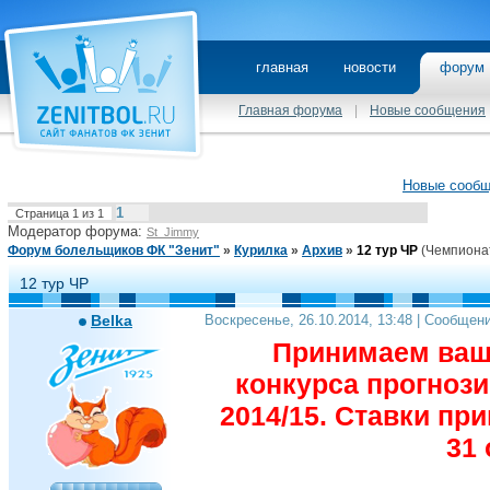
главная
новости
фору
Главная форума
|
Новые сообщения
Новые сооб
1
Страница
1
из
1
Модератор форума:
St_Jimmy
Форум болельщиков ФК "Зенит"
»
Курилка
»
Архив
»
12 тур ЧР
(Чемпионат
12 тур ЧР
Belka
Воскресенье, 26.10.2014, 13:48 | Сообщен
Принимаем ваши
конкурса прогноз
2014/15. Ставки пр
31 