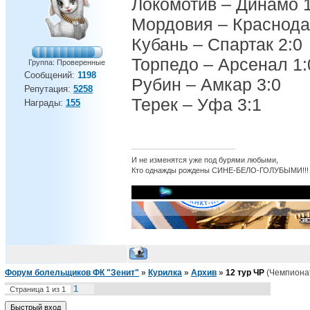
Локомотив – Динамо 1
Мордовия – Краснода
Кубань – Спартак 2:0
Торпедо – Арсенал 1:
Группа: Проверенные
Сообщений:
1198
Рубин – Амкар 3:0
Репутация:
5258
Терек – Уфа 3:1
Награды:
155
И не изменятся уже под бурями любыми,
Кто однажды рождены СИНЕ-БЕЛО-ГОЛУБЫМИ!!!
Форум болельщиков ФК "Зенит"
»
Курилка
»
Архив
»
12 тур ЧР
(Чемпионат
1
Страница
1
из
1