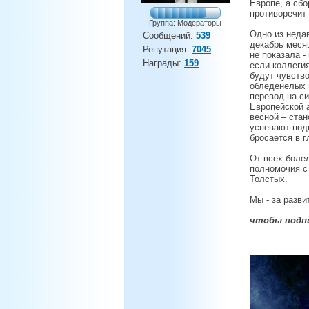
Европе, а сбо
противоречит
Группа: Модераторы
Одно из неда
Сообщений:
539
декабрь месяц
Репутация:
7045
не показала -
Награды:
159
если коллеги
будут чувств
обледенелых г
перевод на с
Европейской 
весной – ста
успевают подг
бросается в г
От всех боле
полномочия с
Толстых.
Мы - за разви
чтобы подпи