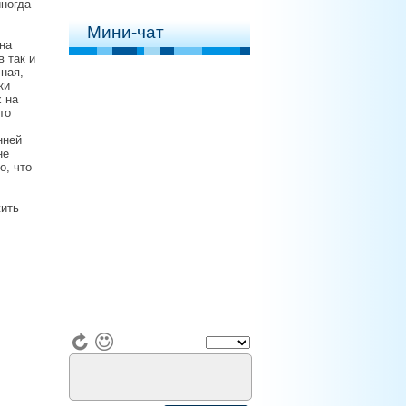
иногда
Мини-чат
на
 так и
ная,
ки
 на
то
нней
не
о, что
жить