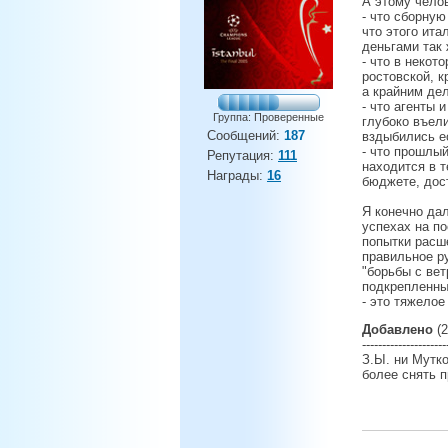
А этому челов
- что сборную
что этого ита
деньгами так 
- что в некот
ростовской, к
а крайним дел
- что агенты 
Группа: Проверенные
глубоко въели
Сообщений:
187
вздыбились е
- что прошлый
Репутация:
111
находится в т
Награды:
16
бюджете, дос
Я конечно дал
успехах на по
попытки расш
правильное р
"борьбы с ве
подкрепленны
- это тяжелое
Добавлено
(2
---------------------
З.Ы. ни Мутко
более снять 