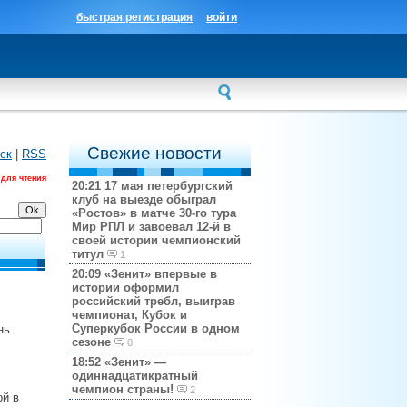
быстрая регистрация
войти
Свежие новости
ск
|
RSS
 для чтения
20:21
17 мая петербургский
клуб на выезде обыграл
«Ростов» в матче 30-го тура
Мир РПЛ и завоевал 12-й в
своей истории чемпионский
титул
1
20:09
«Зенит» впервые в
истории оформил
российский требл, выиграв
чемпионат, Кубок и
Суперкубок России в одном
нь
сезоне
х
0
18:52
«Зенит» —
одиннадцатикратный
чемпион страны!
2
ой в