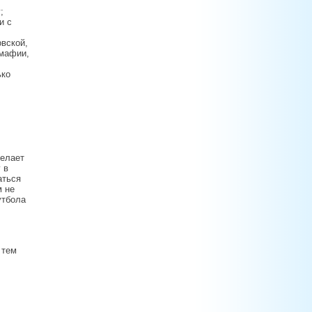
;
и с
овской,
 мафии,
ько
делает
 в
аться
м не
утбола
 тем