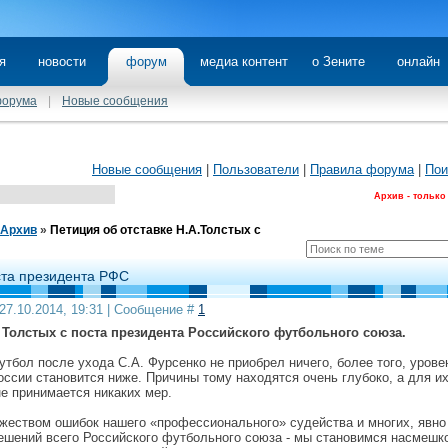
я
новости
форум
медиа контент
о Зените
онлайн
форума
|
Новые сообщения
Новые сообщения
|
Пользователи
|
Правила форума
|
Пои
Архив - только
Архив
»
Петиция об отставке Н.А.Толстых с
ста президента РФС
27.10.2014, 19:31 | Сообщение #
1
 Толстых с поста президента Российского футбольного союза.
тбол после ухода С.А. Фурсенко не приобрел ничего, более того, урове
ссии становится ниже. Причины тому находятся очень глубоко, а для и
е принимается никаких мер.
ожеством ошибок нашего «профессионального» судейства и многих, явно
ешений всего Российского футбольного союза - мы становимся насмешк