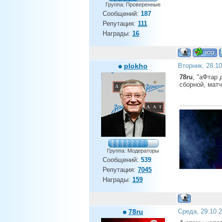
Группа: Проверенные
Сообщений:
187
Репутация:
111
Награды:
16
plokho
Вторник, 28.1
78ru
, "аФтар 
сборной, матч
Группа: Модераторы
Сообщений:
539
Репутация:
7045
Награды:
159
78ru
Среда, 29.10.