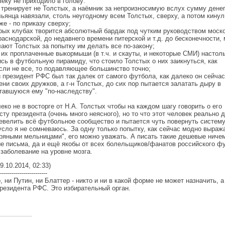
еку не приходило в голову:
 тренирует не Толстых, а наёмник за непроизносимую вслух сумму денег
льянца навязали, столь неугодному всем Толстых, сверху, а потом кинул
же - по приказу сверху;
орых клубах творится абсолютный бардак под чутким руководством моск
раснодарской, до недавнего времени питерской и т.д. до бесконечности,
ают Толстых за попытку им делать все по-закону;
и их проплаченные выкормыши (в т.ч. и скауты, и некоторые СМИ) настол
сь в футбольную пирамиду, что стоило Толстых о них заикнуться, как
сли не все, то подавляющее большинство точно;
 президент РФС был так далек от самого футбола, как далеко он сейчас
ени своих дружков, а г-н Толстых, до сих пор пытается залатать дыру в
тавшуюся ему "по-наследству".
еко не в восторге от Н.А. Толстых чтобы на каждом шагу говорить о его
сту президента (очень много неясного), но то что этот человек реально 
евелить всё футбольное сообщество и пытается чуть повернуть систему
усло я не сомневаюсь. За одну только попытку, как сейчас модно выраж
тряными мельницами", его можно уважать. А писать такие дешевые ниче
е письма, да и ещё якобы от всех болельщиков/фанатов российского ф
 заболевание на уровне мозга.
9.10.2014, 02:33)
------------------------
, ни Путин, ни Блаттер - никто и ни в какой форме не может назначить, а
президента РФС. Это избирательный орган.