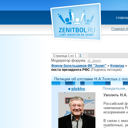
главна
Главная 
1
Страница
1
из
1
Модератор форума:
St_Jimmy
Форум болельщиков ФК "Зенит"
»
Курилка
»
поста президента РФС
(Подпись петиции)
Петиция об отставке Н.А.Толстых с по
plokho
Понедельник, 
Уволить Н.А.
Российский фу
чемпионата Ро
искоренения н
В связи с мн
ошибочных, р