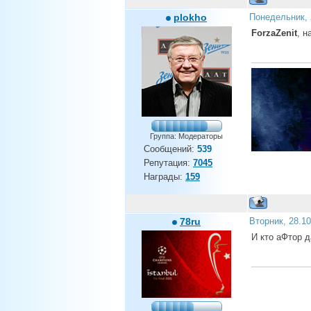
plokho
Понедельник, 
ForzaZenit
, н
Группа: Модераторы
Сообщений:
539
Репутация:
7045
Награды:
159
78ru
Вторник, 28.1
И кто аФтор д