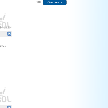
500
14, 19:33
ать)