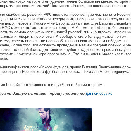
рная несмотря на то, что ей уделяют очень большое внимание, которое 
 нормам проведения матчей Чемпионата России, не показывает ничего.
вно ошибочных решений РФС является перенос тура чемпионата России 
, в связи с лишней неделей перерыва игры сборной, которая результатов
 не помог перерыв. Россия – не Европа, зима у нас для Европы специфич
я РФС может смотреть матчи в тепле, в VIP-ложе, то обычные болельщи
овать ту самую специфичность нашей русской зимы, о игроках, играющих
азонах и говорить не хочется. А вообще стоило бы задуматься, о том, ч
истему «осень-весна» - не поспособствовал никаким новым победам на
арене, более того, возможность проведения матчей поздней осенью и ра
новится головной болью для многих клубов, стадионы которых зачастую 
отовить к очередной игре своего клуба. Это лишь очень малая часть тог
лаза.
льщиковфанатов российского футбола прошу Виталия Леонтьевича сло
 президента Российского футбольного союза - Николая Александровича
тие Российского чемпионата и футбола в России в целом!
сать данную петицию - прошу пройти по
данной ссылке