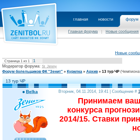
главная
новости
фору
Главная форума
|
Новые сообщения
Новые сооб
1
Страница
1
из
1
Модератор форума:
St_Jimmy
Форум болельщиков ФК "Зенит"
»
Курилка
»
Архив
»
13 тур ЧР
(Чемпионат
13 тур ЧР
Belka
Вторник, 04.11.2014, 19:41 | Сообщение #
Принимаем ваши
конкурса прогноз
2014/15. Ставки при
н