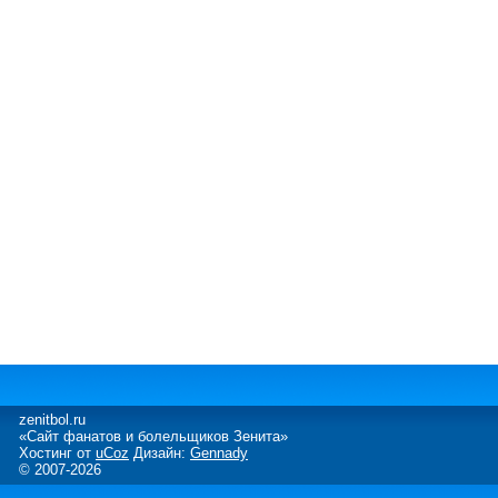
zenitbol.ru
«Сайт фанатов и болельщиков Зенита»
Хостинг от
uCoz
Дизайн:
Gennady
© 2007-2026