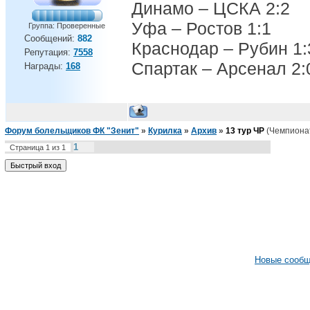
Динамо – ЦСКА 2:2
Уфа – Ростов 1:1
Группа: Проверенные
Сообщений:
882
Краснодар – Рубин 1:
Репутация:
7558
Спартак – Арсенал 2:
Награды:
168
Форум болельщиков ФК "Зенит"
»
Курилка
»
Архив
»
13 тур ЧР
(Чемпионат
1
Страница
1
из
1
Новые сооб