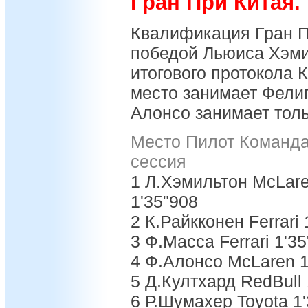
Гран При Китая
Квалификация Гран П
победой Льюиса Хэми
итогового протокола 
место занимает Фели
Алонсо занимает толь
Место Пилот Команда 
сессия
1 Л.Хэмильтон McLare
1'35"908
2 К.Райкконен Ferrari 
3 Ф.Масса Ferrari 1'3
4 Ф.Алонсо McLaren 1
5 Д.Култхард RedBull 
6 Р.Шумахер Toyota 1'