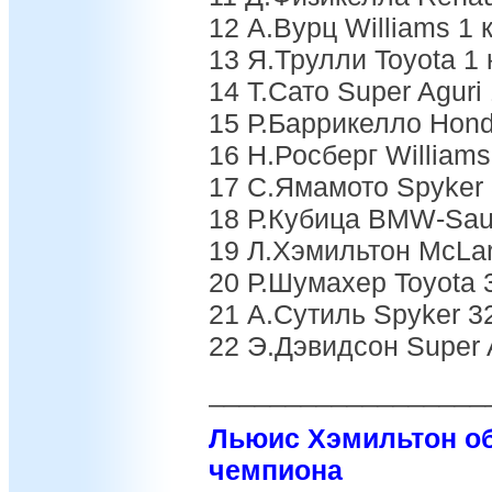
12 А.Вурц Williams 1 
13 Я.Трулли Toyota 1 
14 Т.Сато Super Aguri 
15 Р.Баррикелло Hond
16 Н.Росберг Williams
17 С.Ямамото Spyker 
18 Р.Кубица BMW-Saub
19 Л.Хэмильтон McLar
20 Р.Шумахер Toyota 
21 А.Сутиль Spyker 32
22 Э.Дэвидсон Super A
__________________
Льюис Хэмильтон об
чемпиона