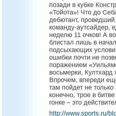
позади в кубке Конст
«Тойота»! Что до Себ
дебютант, проведший 
команду-аутсайдер, е
неделю 11 очков! А в
блистал лишь в начал
подсыхающих условия
ошибки почти не позв
поражением «Уильямс
восьмерки, Култхард 
Впрочем, впереди ещ
там пойдет не только 
конечно, трое в битв
гонке – это действите
http://www.sports.ru/b