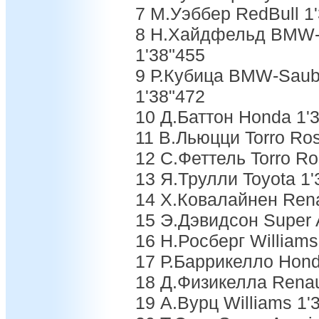
7 М.Уэббер RedBull 1'
8 Н.Хайдфельд BMW-S
1'38"455
9 Р.Кубица BMW-Saube
1'38"472
10 Д.Баттон Honda 1'3
11 В.Льюцци Torro Ros
12 С.Феттель Torro Ro
13 Я.Трулли Toyota 1'
14 Х.Ковалайнен Rena
15 Э.Дэвидсон Super A
16 Н.Росберг Williams
17 Р.Баррикелло Hond
18 Д.Физикелла Renau
19 А.Вурц Williams 1'