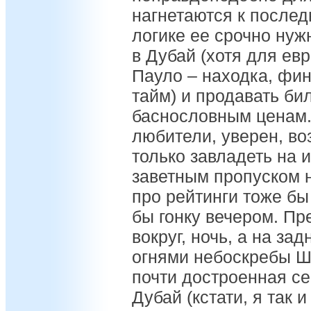
нагнетаются к последн
логике ее срочно нуж
в Дубай (хотя для ев
Пауло – находка, фин
тайм) и продавать б
баснословным ценам.
любители, уверен, во
только завладеть на 
заветным пропуском н
про рейтинги тоже бы
бы гонку вечером. Пр
вокруг, ночь, а на з
огнями небоскребы Ш
почти достроенная с
Дубай (кстати, я так 