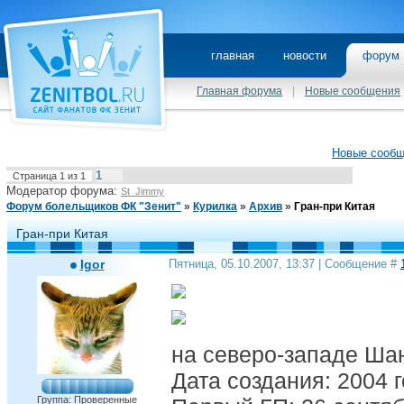
главная
новости
фору
Главная форума
|
Новые сообщения
Новые сооб
1
Страница
1
из
1
Модератор форума:
St_Jimmy
Форум болельщиков ФК "Зенит"
»
Курилка
»
Архив
»
Гран-при Китая
Гран-при Китая
Igor
Пятница, 05.10.2007, 13:37 | Сообщение #
на северо-западе Ша
Дата создания: 2004 
Группа: Проверенные