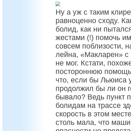
Ну а уж с таким клир
равноценно сходу. Ка
болид, как ни пыталс
жестами (!) помочь и
совсем поблизости, н
лейна, «Макларен» с
не мог. Кстати, похож
постороннюю помощь 
что, если бы Льюиса 
продолжил бы ли он г
бывало? Ведь пункт п
болидам на трассе зд
скорость в этом месте
столь мала, что маш
опасности не представ