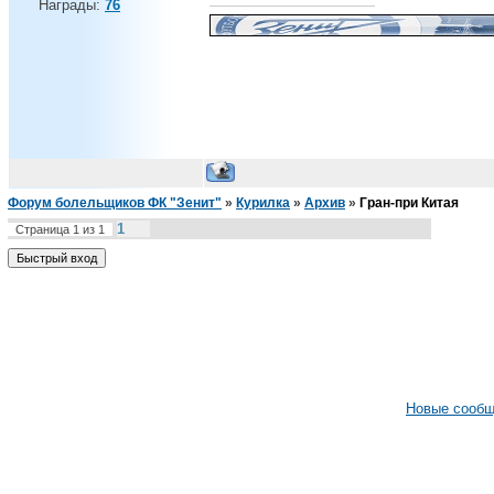
Награды:
76
Форум болельщиков ФК "Зенит"
»
Курилка
»
Архив
»
Гран-при Китая
1
Страница
1
из
1
Новые сооб