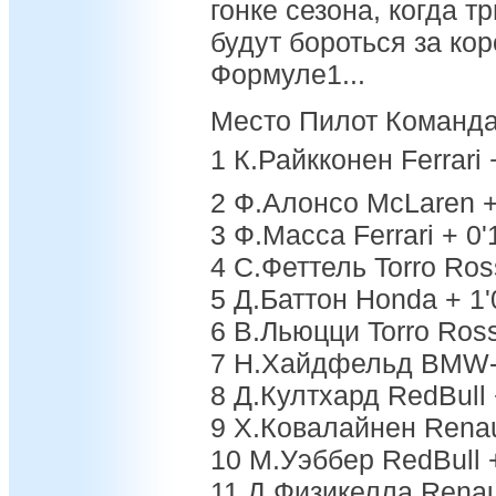
гонке сезона, когда т
будут бороться за ко
Формуле1...
Место Пилот Команд
1 К.Райкконен Ferrari
2 Ф.Алонсо McLaren +
3 Ф.Масса Ferrari + 0
4 С.Феттель Torro Ros
5 Д.Баттон Honda + 1
6 В.Льюцци Torro Ross
7 Н.Хайдфельд BMW-S
8 Д.Култхард RedBull 
9 Х.Ковалайнен Renau
10 М.Уэббер RedBull 
11 Д.Физикелла Renaul