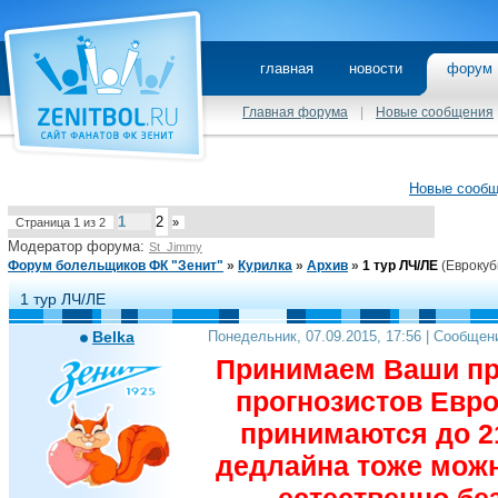
главная
новости
фору
Главная форума
|
Новые сообщения
Новые сооб
1
2
Страница
1
из
2
»
Модератор форума:
St_Jimmy
Форум болельщиков ФК "Зенит"
»
Курилка
»
Архив
»
1 тур ЛЧ/ЛЕ
(Еврокуб
1 тур ЛЧ/ЛЕ
Belka
Понедельник, 07.09.2015, 17:56 | Сообщен
Принимаем Ваши про
прогнозистов Евро
принимаются до 21
дедлайна тоже можн