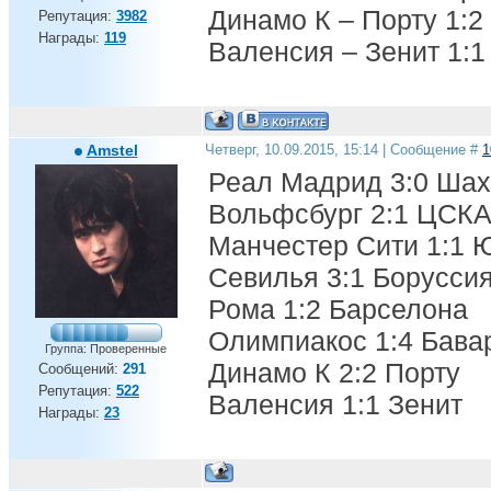
Динамо К – Порту 1:2
Репутация:
3982
Награды:
119
Валенсия – Зенит 1:1
Amstel
Четверг, 10.09.2015, 15:14 | Сообщение #
1
Реал Мадрид 3:0 Шах
Вольфсбург 2:1 ЦСК
Манчестер Сити 1:1 
Севилья 3:1 Борусси
Рома 1:2 Барселона
Олимпиакос 1:4 Бава
Группа: Проверенные
Динамо К 2:2 Порту
Сообщений:
291
Репутация:
522
Валенсия 1:1 Зенит
Награды:
23