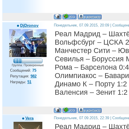
DjDronov
Понедельник, 07.09.2015, 20:09 | Сообщен
Реал Мадрид – Шахтё
Вольфсбург – ЦСКА 2
Манчестер Сити – Юв
Севилья – Боруссия 
Рома – Барселона 0:4
Группа: Проверенные
Сообщений:
75
Олимпиакос – Бавари
Репутация:
982
Награды:
51
Динамо К – Порту 1:2
Валенсия – Зенит 1:2
Vera
Понедельник, 07.09.2015, 22:39 | Сообщен
Реал Мадрид – Шахтё