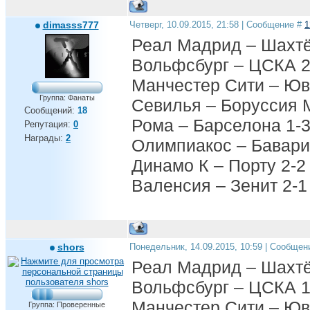
dimasss777
Четверг, 10.09.2015, 21:58 | Сообщение #
1
Реал Мадрид – Шахтё
Вольфсбург – ЦСКА 2
Манчестер Сити – Юв
Группа: Фанаты
Севилья – Боруссия 
Сообщений:
18
Рома – Барселона 1-
Репутация:
0
Награды:
2
Олимпиакос – Бавари
Динамо К – Порту 2-2
Валенсия – Зенит 2-1
shors
Понедельник, 14.09.2015, 10:59 | Сообщен
Реал Мадрид – Шахтё
Вольфсбург – ЦСКА 1
Манчестер Сити – Юв
Группа: Проверенные