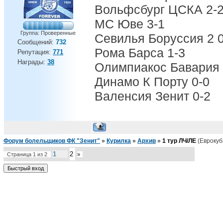
Вольфсбург ЦСКА 2-
МС Юве 3-1
Группа: Проверенные
Севилья Боруссия 2 
Сообщений:
732
Рома Барса 1-3
Репутация:
771
Награды:
38
Олимпиакос Бавария 
Динамо К Порту 0-0
Валенсия Зенит 0-2
Форум болельщиков ФК "Зенит"
»
Курилка
»
Архив
»
1 тур ЛЧ/ЛЕ
(Еврокуб
1
2
Страница
1
из
2
»