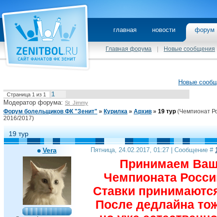
главная
новости
фору
Главная форума
|
Новые сообщения
Новые сооб
1
Страница
1
из
1
Модератор форума:
St_Jimmy
Форум болельщиков ФК "Зенит"
»
Курилка
»
Архив
»
19 тур
(Чемпионат Р
2016/2017)
19 тур
Vera
Пятница, 24.02.2017, 01:27 | Сообщение #
Принимаем Ваши
Чемпионата России
Ставки принимаются 
После дедлайна тож