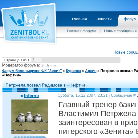
главная
новости
фору
Главная форума
|
Новые сообщения
Новые сооб
1
Страница
1
из
1
Модератор форума:
St_Jimmy
Форум болельщиков ФК "Зенит"
»
Курилка
»
Архив
»
Петржела позвал Р
«Нефтчи»
Петржела позвал Радимова в «Нефтчи»
Inferno
Суббота, 15.12.2007, 23:21 | Сообщение #
Главный тренер баки
Властимил Петржела 
заинтересован в при
питерского «Зенита»