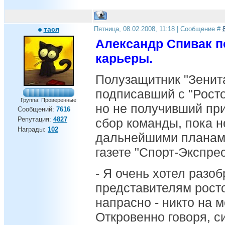
тася
Пятница, 08.02.2008, 11:18 | Сообщение #
Александр Спивак п
карьеры.
Полузащитник "Зенит
подписавший с "Росто
Группа: Проверенные
но не получивший пр
Сообщений:
7616
Репутация:
4827
сбор команды, пока н
Награды:
102
дальнейшими планами
газете "Спорт-Экспрес
- Я очень хотел разоб
представителям росто
напрасно - никто на м
Откровенно говоря, с