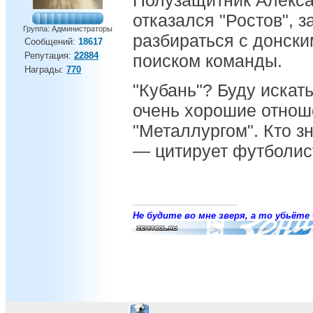
Полузащитник Алексан
отказался "Ростов", з
Группа: Администраторы
разбираться с донски
Сообщений:
18617
Репутация:
22884
поиском команды.
Награды:
770
"Кубань"? Буду искат
очень хорошие отнош
"Металлургом". Кто зн
— цитирует футболист
Не будите во мне зверя, а то убьёте 