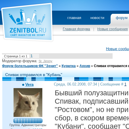
главная
новости
фору
Главная форума
|
Новые сообщения
Новые сооб
1
Страница
1
из
1
Модератор форума:
St_Jimmy
Форум болельщиков ФК "Зенит"
»
Курилка
»
Архив
»
Спивак отправился 
Спивак отправился в "Кубань"
Vera
Среда, 06.02.2008, 07:34 | Сообщение #
1
Бывший полузащитник
Спивак, подписавший
"Ростовом", но не пр
сбор, в скором време
"Кубани", сообщает "
Группа: Администраторы