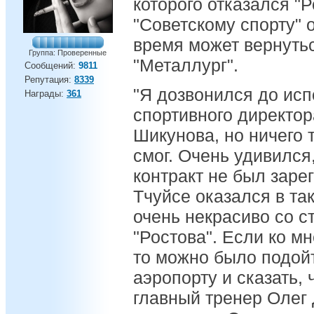
которого отказался "Р
"Советскому спорту" 
время может вернутьс
Группа: Проверенные
"Металлург".
Сообщений:
9811
Репутация:
8339
"Я дозвонился до ис
Награды:
361
спортивного директор
Шикунова, но ничего 
смог. Очень удивился,
контракт не был заре
Тчуйсе оказался в та
очень некрасиво со с
"Ростова". Если ко мн
то можно было подойт
аэропорту и сказать, 
главный тренер Олег