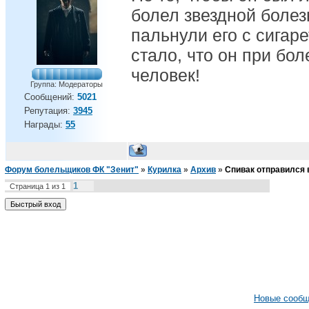
болел звездной болез
пальнули его с сигар
стало, что он при бо
человек!
Группа: Модераторы
Сообщений:
5021
Репутация:
3945
Награды:
55
Форум болельщиков ФК "Зенит"
»
Курилка
»
Архив
»
Спивак отправился 
1
Страница
1
из
1
Новые сооб