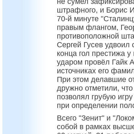
не сумел зафиксирова
штрафного, и Борис И
70-й минуте "Сталинц
правым флангом, Геор
противоположной штан
Сергей Гусев удвоил 
конца гол престижа у
ударом провёл Гайк А
источниках его фами
При этом делавшие о
дружно отметили, что
позволял грубую игру
при определении поло
Всего "Зенит" и "Лок
собой в рамках высш