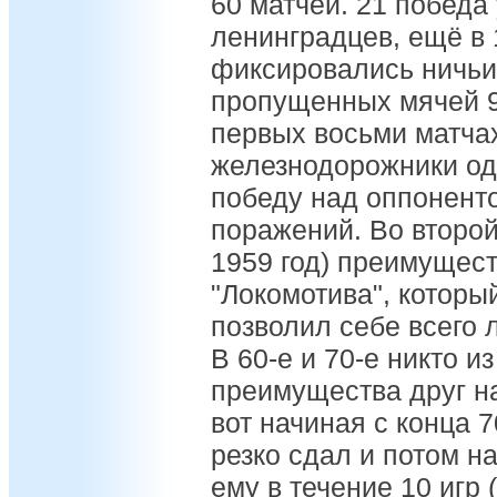
60 матчей. 21 победа 
ленинградцев, ещё в 
фиксировались ничьи
пропущенных мячей 94
первых восьми матчах
железнодорожники од
победу над оппоненто
поражений. Во второй
1959 год) преимущест
"Локомотива", которы
позволил себе всего л
В 60-е и 70-е никто и
преимущества друг на
вот начиная с конца 7
резко сдал и потом на
ему в течение 10 игр 