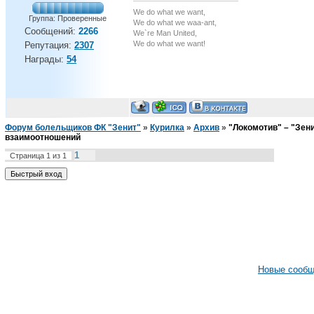
We do what we want,
Группа: Проверенные
We do what we waa-ant,
Сообщений:
2266
We`re Man United,
We do what we want!
Репутация:
2307
Награды:
54
Форум болельщиков ФК "Зенит"
»
Курилка
»
Архив
»
"Локомотив" – "Зени
взаимоотношений
1
Страница
1
из
1
Новые сооб