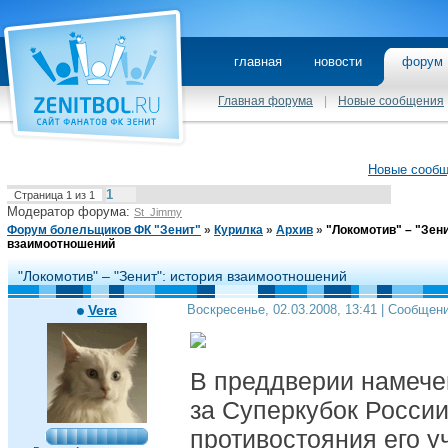
главная
новости
фору
Главная форума
|
Новые сообщения
Новые сооб
1
Страница
1
из
1
Модератор форума:
St_Jimmy
Форум болельщиков ФК "Зенит"
»
Курилка
»
Архив
»
"Локомотив" – "Зени
взаимоотношений
"Локомотив" – "Зенит": история взаимоотношений
Vera
Воскресенье, 02.03.2008, 13:41 | Сообщен
В преддверии намече
за Суперкубок Росси
противостояния его у