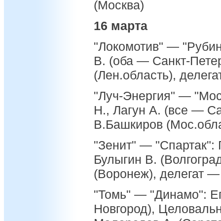
(Москва)
16 марта
"Локомотив" — "Рубин
В. (оба — Санкт-Петер
(Лен.область), делег
"Луч-Энергия" — "Мос
Н., Лагун А. (все — С
В.Башкиров (Мос.обл
"Зенит" — "Спартак": 
Булыгин В. (Волгогра
(Воронеж), делегат —
"Томь" — "Динамо": Е
Новгород), Целовальн