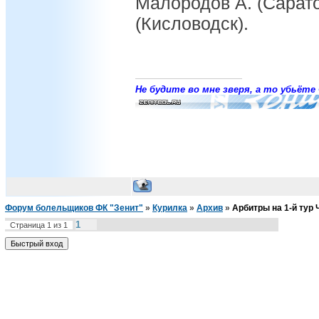
Малородов А. (Сарат
(Кисловодск).
Не будите во мне зверя, а то убьёте 
Форум болельщиков ФК "Зенит"
»
Курилка
»
Архив
»
Арбитры на 1-й тур 
1
Страница
1
из
1