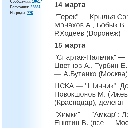
Сообщений:
18617
14 марта
Репутация:
22884
Награды:
770
"Терек" — Крылья Сов
Монахов А., Бобык В.
Р.Ходеев (Воронеж)
15 марта
"Спартак-Нальчик" — 
Цветнов А., Турбин Е.
— А.Бутенко (Москва)
ЦСКА — "Шинник": До
Новокшонов М. (Ижевс
(Краснодар), делегат
"Химки" — "Амкар": Л
Енютин В. (все — Мос