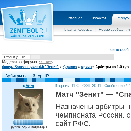
главная
новости
фору
Главная форума
|
Новые сообщения
Новые сооб
1
Страница
1
из
1
Модератор форума:
St_Jimmy
Форум болельщиков ФК "Зенит"
»
Курилка
»
Архив
»
Арбитры на 1-й тур 
Арбитры на 1-й тур ЧР
Vera
Вторник, 11.03.2008, 20:11 | Сообщение #
1
Матч "Зенит" — "Сп
Назначены арбитры на
чемпионата России, 
сайт РФС.
Группа: Администраторы