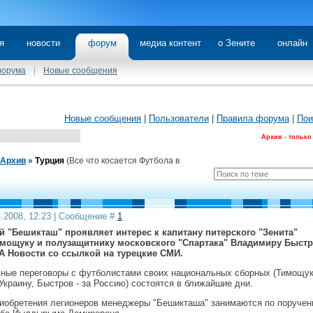
я
новости
форум
медиа контент
о Зените
онлайн
форума
|
Новые сообщения
Новые сообщения
|
Пользователи
|
Правила форума
|
Пои
Архив - только
Архив
»
Турция
(Все что косается Футбола в
4.2008, 12:23 | Сообщение #
1
 "Бешикташ" проявляет интерес к капитану питерского "Зенита"
мощуку и полузащитнику московского "Спартака" Владимиру Быстр
А Новости со ссылкой на турецкие СМИ.
ные переговоры с футболистами своих национальных сборных (Тимощу
Украину, Быстров - за Россию) состоятся в ближайшие дни.
иобретения легионеров менеджеры "Бешикташа" занимаются по поруче