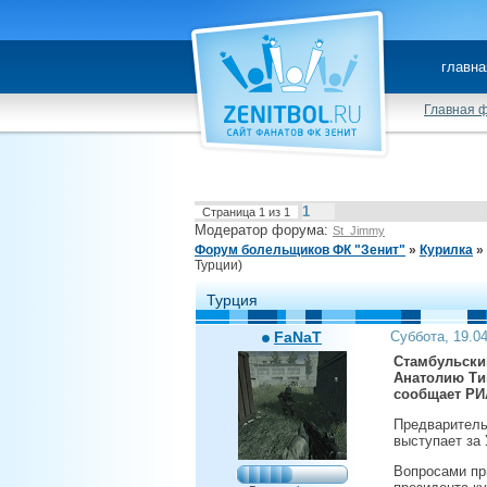
главна
Главная 
1
Страница
1
из
1
Модератор форума:
St_Jimmy
Форум болельщиков ФК "Зенит"
»
Курилка
»
Турции)
Турция
FaNaT
Суббота, 19.0
Стамбульский
Анатолию Ти
сообщает РИ
Предваритель
выступает за 
Вопросами пр