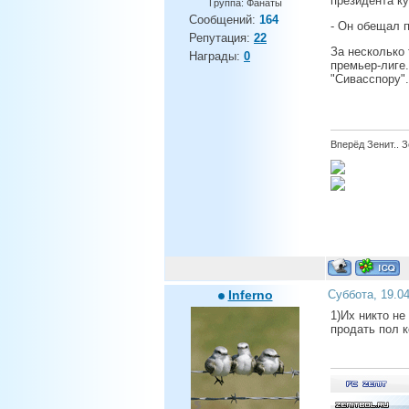
президента к
Группа: Фанаты
Сообщений:
164
- Он обещал п
Репутация:
22
За несколько
Награды:
0
премьер-лиге.
"Сивасспору".
Вперёд Зенит.. 
Inferno
Суббота, 19.0
1)Их никто не
продать пол к