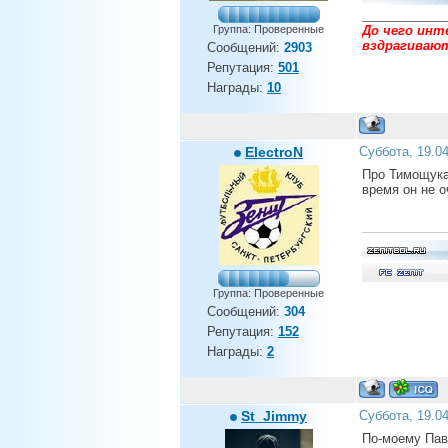
______________
До чего инт
Группа: Проверенные
вздрагивают 
Сообщений:
2903
Репутация:
501
Награды:
10
ElectroN
Суббота, 19.0
Про Тимощука,
время он не 
Группа: Проверенные
Сообщений:
304
Репутация:
152
Награды:
2
St_Jimmy
Суббота, 19.0
По-моему Пав