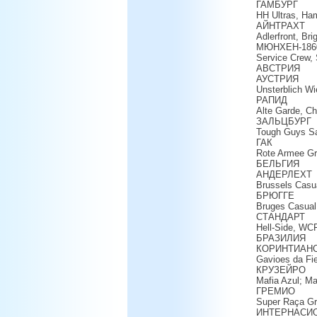
ГАМБУРГ
HH Ultras, Ha
АЙНТРАХТ
Adlerfront, B
МЮНХЕН-186
Service Crew,
АВСТРИЯ
АУСТРИЯ
Unsterblich W
РАПИД
Alte Garde, Ch
ЗАЛЬЦБУРГ
Tough Guys Sa
ГАК
Rote Armee G
БЕЛЬГИЯ
АНДЕРЛЕХТ
Brussels Casua
БРЮГГЕ
Bruges Casual
СТАНДАРТ
Hell-Side, WCF
БРАЗИЛИЯ
КОРИНТИАН
Gavioes da Fie
КРУЗЕЙРО
Mafia Azul; M
ГРЕМИО
Super Raça Gr
ИНТЕРНАСИ