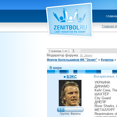
главна
Главная 
1
Страница
1
из
1
Модератор форума:
St_Jimmy
Форум болельщиков ФК "Зенит"
»
Курилка
»
В мире
БЭКС
Воскресенье, 
УКРАИНА
ДИНАМО
Kefir Crew, The
ШАХТЁР
City Guard
ДНЕПР
River Sharks, 
МЕТАЛЛУРГ
Reanimators of 
Группа: Фанаты