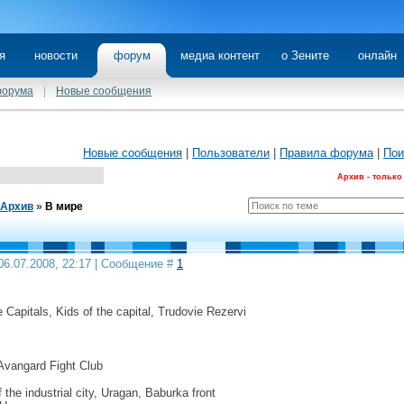
я
новости
форум
медиа контент
о Зените
онлайн
форума
|
Новые сообщения
Новые сообщения
|
Пользователи
|
Правила форума
|
Пои
Архив - только
Архив
»
В мире
06.07.2008, 22:17 | Сообщение #
1
 Capitals, Kids of the capital, Trudovie Rezervi
Avangard Fight Club
the industrial city, Uragan, Baburka front