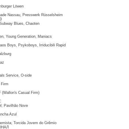
mburger Löwen
rigade Nassau, Presswerk Rüsselsheim
0
 Subway Blues, Chaoten
ien, Young Generation, Maniacs
aos Boys, Psykoboys, Irriducibili Rapid
lzburg
raz
ls Service, O-side
 Firm
 (Wallon's Casual Firm)
С
l; Pavilhão Nove
ancha Azul
emista; Torcida Jovem do Grêmio
ОНАЛ