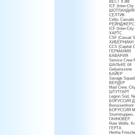
ВЕСТ ХЭМ
ICF (Inter-City
ШОТЛАНДИЯ
СЕЛТИК
Celtic Casuals
РЕЙНДЖЕРС
ICF (Inter-City
ХАРТС
CSF (Casual S
ХИБЕРНИАН
CCS (Capital C
ГЕРМАНИЯ
БАВАРИЯ
Service Crew 
ШАЛЬКЕ 04
Gelsenszene
БАЙЕР
Savage Squad 
ВЕРДЕР
Mad Crew, Cit
ШТУТГАРТ
Legion Süd, Ne
БОРУССИЯ Д
Borussenfront
БОРУССИЯ 
Sturmtruppen,
ГАННОВЕР
Rote Wölfe, Kr
ГЕРТА
Hertha Frösch