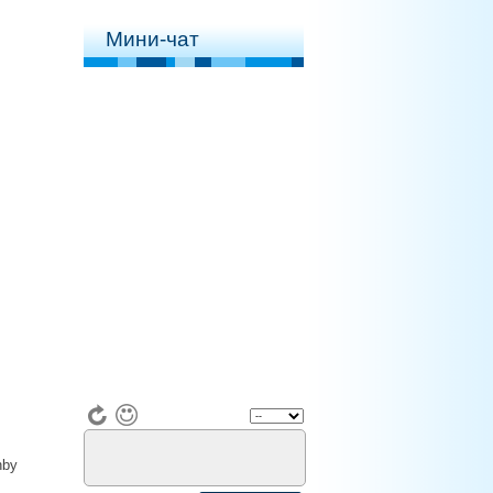
Мини-чат
nby