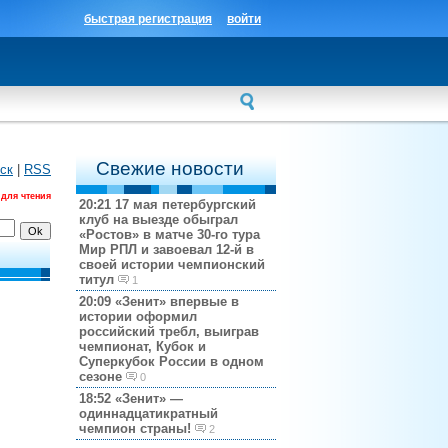
быстрая регистрация
войти
Свежие новости
ск
|
RSS
 для чтения
20:21
17 мая петербургский
клуб на выезде обыграл
«Ростов» в матче 30-го тура
Мир РПЛ и завоевал 12-й в
своей истории чемпионский
титул
1
20:09
«Зенит» впервые в
истории оформил
российский требл, выиграв
чемпионат, Кубок и
Суперкубок России в одном
сезоне
0
18:52
«Зенит» —
одиннадцатикратный
чемпион страны!
2