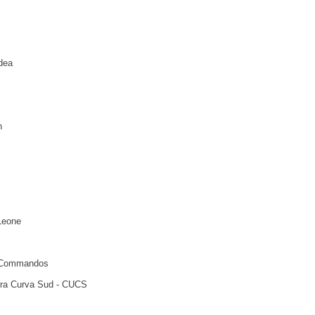
ldea
n
Leone
 Commandos
ra Curva Sud - CUCS