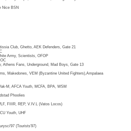
e Nice BSN
atissia Club, Ghetto, AEK Defenders, Gate 21
С
hite Army, Scientists, OFOP
КОС
, Athens Fans, Underground, Mad Boys, Gate 13
erns, Makedones, VEM (Byzantine United Fighters),Ampalaea
 Vak-M, AFCA Youth, MCFA, BPA, WSM
dstad Phoolies
F, FIIIR, REP, V.IV.L (Vatos Locos)
FCU Youth, UHF
rysci'97 (Tourists'97)