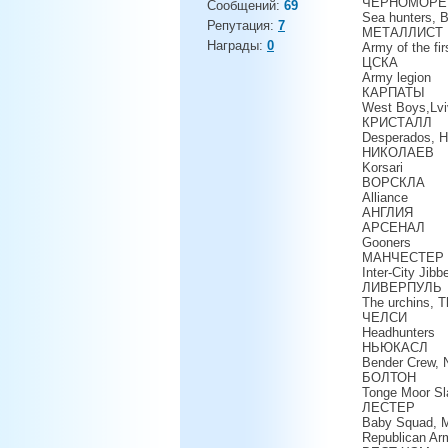
ЧЕРНОМОРЕ
Сообщений:
69
Sea hunters, B
Репутация:
7
МЕТАЛЛИСТ
Награды:
0
Army of the fir
ЦСКА
Army legion
КАРПАТЫ
West Boys,Lviv
КРИСТАЛЛ
Desperados, H
НИКОЛАЕВ
Korsari
ВОРСКЛА
Alliance
АНГЛИЯ
АРСЕНАЛ
Gooners
МАНЧЕСТЕР
Inter-City Jib
ЛИВЕРПУЛЬ
The urchins, T
ЧЕЛСИ
Headhunters
НЬЮКАСЛ
Bender Crew, 
БОЛТОН
Tonge Moor Sl
ЛЕСТЕР
Baby Squad, ML
Republican Arm