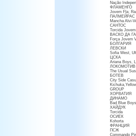
Nação Indepen
ФЛАМЕНГО
Jovem Fla; Ra
ПАЛМЕЙРАС
Mancha Alvi-V
САНТОС
Torcida Jovem
ВАСКО ДА Г
Força Jovem 
БОЛГАРИЯ
ЛЕВСКИ
Sofia West, Ul
ЦСКА
Ariana Boys, L
ЛОКОМОТИВ
The Usual Susp
БОТЕВ
City Side Casu
Kichuka,Yello
GROUP
ХОРВАТИЯ
ДИНАМО
Bad Blue Boy
ХАЙДУК
Torcida
ОСИЕК
Kohorta
ФРАНЦИЯ
ПСЖ
Commando Pira