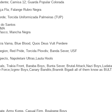
dente; Camisa 12; Guarda Popular Colorada
ça Fla; Falange Rubro Negra
erde; Torcida Uniformizada Palmeiras (TUP)
 do Santos
АМА
Vasco; Mancha Negra
tra Varna, Blue Blood, Quos Deus Vult Perdere
egion, Red Pride, Torcida Plovdiv, Banda Sever, USF
ects, Napoletani Ultras,Lauta Hools
als, Trakia Front, Baraba Boys, Bunta Sever, Brutal Attack,Nazi Boys,Ludat
w Force,Izgrev Boys,Canary Bandits,Brannik Bigadi all of them know as BU
s
te, Army Korps, Casual Firm, Boulogne Boys