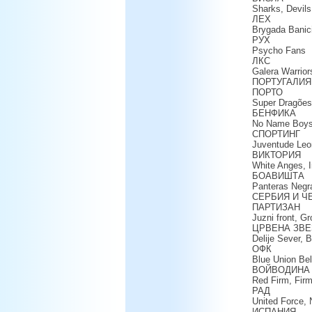
Sharks, Devil
ЛЕХ
Brygada Banici
РУХ
Psycho Fans
ЛКС
Galera Warrior
ПОРТУГАЛИЯ
ПОРТО
Super Dragões
БЕНФИКА
No Name Boys
СПОРТИНГ
Juventude Leon
ВИКТОРИЯ
White Anges, 
БОАВИШТА
Panteras Negr
СЕРБИЯ И Ч
ПАРТИЗАН
Juzni front, G
ЦРВЕНА ЗВЕ
Delije Sever, 
ОФК
Blue Union Be
ВОЙВОДИНА
Red Firm, Firm
РАД
United Force, 
ИСПАНИЯ