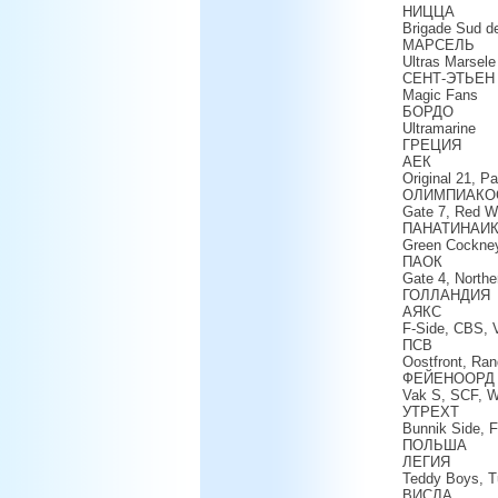
НИЦЦА
Brigade Sud d
МАРСЕЛЬ
Ultras Marsele
СЕНТ-ЭТЬЕН
Magic Fans
БОРДО
Ultramarine
ГРЕЦИЯ
АЕК
Original 21, P
ОЛИМПИАКО
Gate 7, Red W
ПАНАТИНАИ
Green Cockney
ПАОК
Gate 4, North
ГОЛЛАНДИЯ
АЯКС
F-Side, CBS,
ПСВ
Oostfront, Ran
ФЕЙЕНООРД
Vak S, SCF, WL
УТРЕХТ
Bunnik Side, 
ПОЛЬША
ЛЕГИЯ
Teddy Boys, Tu
ВИСЛА