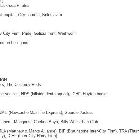
Ц
lack sea Pirates
st capital, City patriots, Beloslavka
 City Firm, Pride, Galizia front, Werhworlf
erson hooligans
 ЮН
bers; The Cockney Reds
he scallies, HDS (hillside death squad), ICHF, Huyton badies
NME (Newcastle Mainline Express), Geordie Jackas
ashers, Mongoose Cuckoo Boys, Billy Whizz Fan Club
A (Matthew & Marks Alliance), BIF (Braunstone Inter-City Firm), TRA (Thur
y), ICHF (Inter-City Harry Firm)