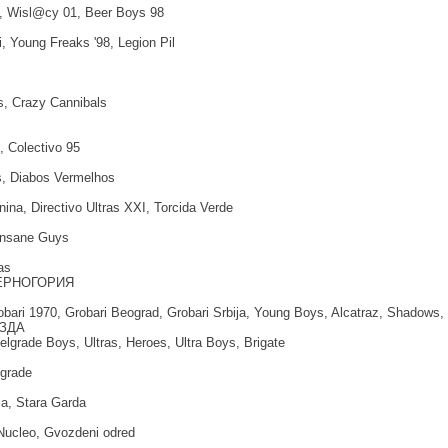
s, Wisl@cy 01, Beer Boys 98
, Young Freaks '98, Legion Pil
s, Crazy Cannibals
, Colectivo 95
, Diabos Vermelhos
ina, Directivo Ultras XXI, Torcida Verde
Insane Guys
as
ЕРНОГОРИЯ
robari 1970, Grobari Beograd, Grobari Srbija, Young Boys, Alcatraz, Shadows,
ЗДА
Belgrade Boys, Ultras, Heroes, Ultra Boys, Brigate
lgrade
a, Stara Garda
Nucleo, Gvozdeni odred