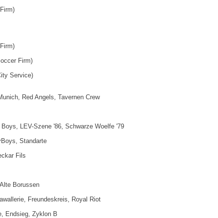
 Firm)
 Firm)
occer Firm)
ity Service)
Munich, Red Angels, Tavernen Crew
Boys, LEV-Szene '86, Schwarze Woelfe '79
yBoys, Standarte
ckar Fils
М
 Alte Borussen
awallerie, Freundeskreis, Royal Riot
e, Endsieg, Zyklon B