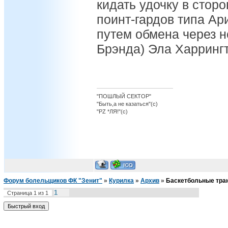
кидать удочку в сто
поинт-гардов типа Ар
путем обмена через н
Брэнда) Эла Харринг
"ПОШЛЫЙ СЕКТОР"
"Быть,а не казаться"(с)
"PZ *ЛЯ!"(с)
Форум болельщиков ФК "Зенит"
»
Курилка
»
Архив
»
Баскетбольные тр
1
Страница
1
из
1