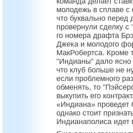
команда делает ставк
молодежь в сплаве с 
что буквально перед
провернули сделку с 
го номера драфта Бр
Джека и молодого ф
МакРобертса. Кроме т
"Индианы" дало ясно
что клуб больше не ну
если проблемного ра
обменять, то "Пэйсер
выкупить его контракт
«Индиана» проведет 
однако стоит признать
Индианаполиса идет