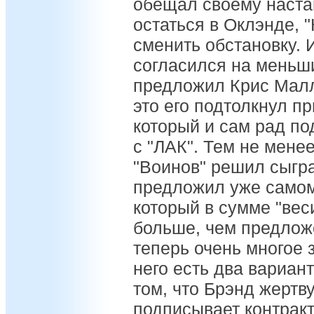
обещал своему наста
остаться в Оклэнде, 
сменить обстановку. 
согласился на меньш
предложил Крис Малл
это его подтолкнул п
который и сам рад по
с "ЛАК". Тем не мене
"Воинов" решил сыгра
предложил уже самом
который в сумме "вес
больше, чем предложе
теперь очень многое 
него есть два вариан
том, что Брэнд жертв
подписывает контракт