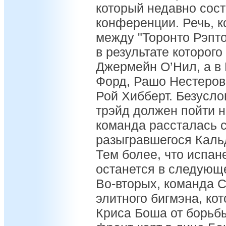
который недавно сост
конференции. Речь, к
между "Торонто Рэпто
в результате которог
Джермейн О’Нил, а в
Форд, Рашо Нестеров
Рой Хибберт. Безуслов
трэйд должен пойти н
команда рассталась 
разыгравшегося Каль
Тем более, что испан
останется в следующе
Во-вторых, команда 
элитного бигмэна, ко
Криса Боша от борьб