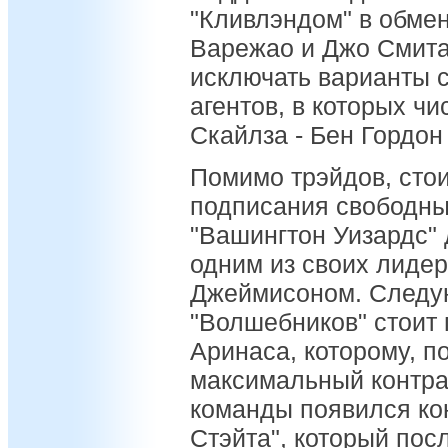
"Кливлэндом" в обме
Варежао и Джо Смита.
исключать варианты 
агентов, в которых ч
Скайлза - Бен Гордон 
Помимо трэйдов, стои
подписания свободных
"Вашингтон Уизардс" 
одним из своих лиде
Джеймисоном. Следу
"Волшебников" стоит
Аринаса, которому, п
максимальный контрак
команды появился кон
Стэйта", который пос