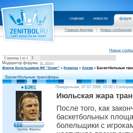
главная
новости
фору
Главная форума
|
Новые сообщения
Новые сооб
1
Страница
1
из
1
Модератор форума:
St_Jimmy
Форум болельщиков ФК "Зенит"
»
Курилка
»
Архив
»
Баскетбольные тр
Баскетбольные трансферы
БЭКС
Понедельник, 07.07.2008, 03:00 | Сообщен
Июльская жара тра
После того, как зако
баскетбольных площа
болельщики с игрока
Группа: Фанаты