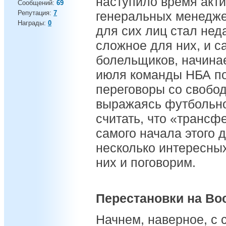
наступило время акт
Сообщений:
69
Репутация:
7
генеральных менедж
Награды:
0
для сих лиц стал нед
сложное для них, и с
болельщиков, начинае
июля команды НБА по
переговоры со свобод
выражаясь футбольно
считать, что «трансф
самого начала этого д
несколько интересных
них и поговорим.
Перестановки на Во
Начнем, наверное, с 