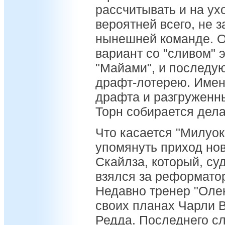
рассчитывать и на ух
вероятней всего, не з
нынешней команде. О
вариант со "сливом" э
"Майами", и последу
драфт-лотерею. Имен
драфта и разгруженн
Торн собирается дела
Что касается "Милуоки
упомянуть приход нов
Скайлза, который, су
взялся за реформато
Недавно тренер "Олен
своих планах Чарли 
Редда. Последнего с