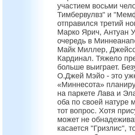
участием восьми чел
Тимбервулвз" и "Мемф
отправился третий н
Марко Ярич, Антуан У
очередь в Миннеанап
Майк Миллер, Джейсо
Кардинал. Тяжело пред
больше выиграет. Без
О.Джей Мэйо - это уже
«Миннесота» планиру
на паркете Лава и Э
оба по своей натуре
тот вопрос. Хотя при
может не обнадежива
касается "Гризлис", т