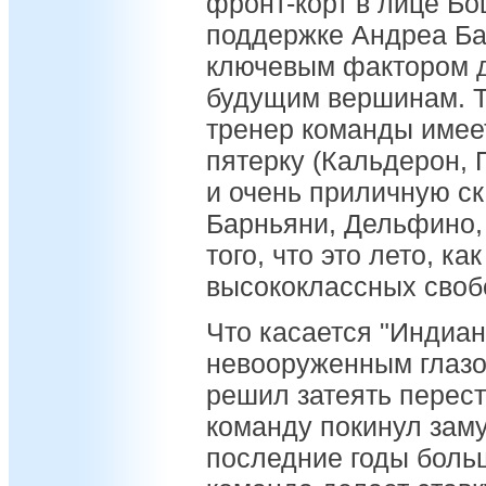
фронт-корт в лице Б
поддержке Андреа Ба
ключевым фактором д
будущим вершинам. Т
тренер команды имее
пятерку (Кальдерон, 
и очень приличную с
Барньяни, Дельфино, 
того, что это лето, ка
высококлассных своб
Что касается "Индиан
невооруженным глазо
решил затеять перестр
команду покинул зам
последние годы больш