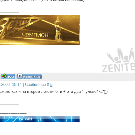
9.2008, 15:14 | Сообщение #
5
ам же как и на втором логотипе, и + эти два "чулове4ка")))
===============