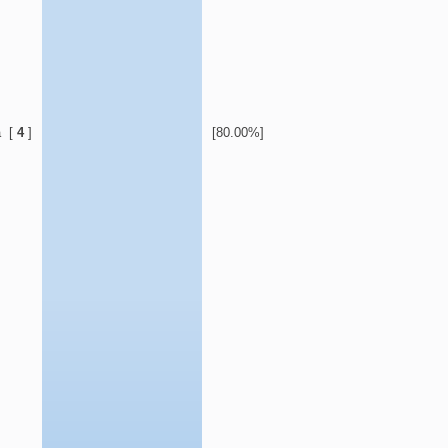
а
[
4
]
[80.00%]