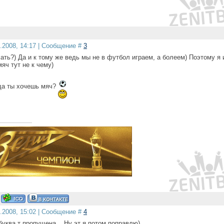
9.2008, 14:17 | Сообщение #
3
хать?) Да и к тому же ведь мы не в футбол играем, а болеем) Поэтому я 
яч тут не к чему)
уда ты хочешь мяч?
9.2008, 15:02 | Сообщение #
4
 буква т пропущена... Ну эт я потом поправлю)