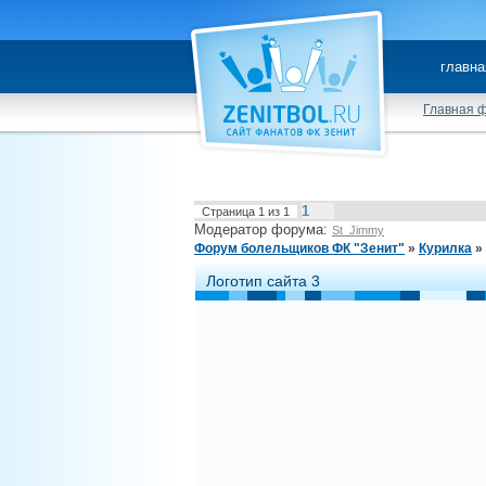
главна
Главная 
1
Страница
1
из
1
Модератор форума:
St_Jimmy
Форум болельщиков ФК "Зенит"
»
Курилка
»
Логотип сайта 3