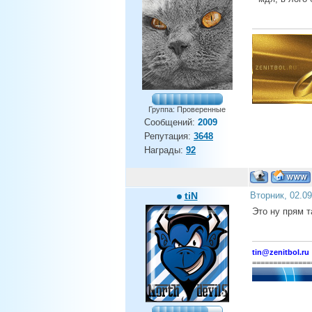
Группа: Проверенные
Сообщений:
2009
Репутация:
3648
Награды:
92
tiN
Вторник, 02.0
Это ну прям т
tin@zenitbol.ru
==============