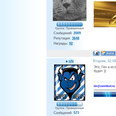
Группа: Проверенные
Сообщений:
2009
Репутация:
3648
Награды:
92
tiN
Вторник, 02.0
Это, Ген а ес
будет ))
tin@zenitbol.ru
==============
Группа: Проверенные
Сообщений:
573