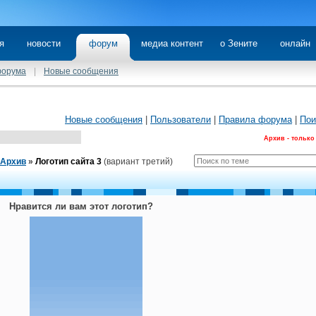
я
новости
форум
медиа контент
о Зените
онлайн
форума
|
Новые сообщения
Новые сообщения
|
Пользователи
|
Правила форума
|
Пои
Архив - только
Архив
»
Логотип сайта 3
(вариант третий)
Нравится ли вам этот логотип?