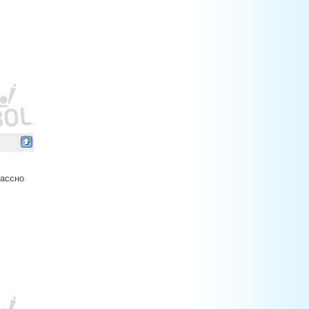
лассно