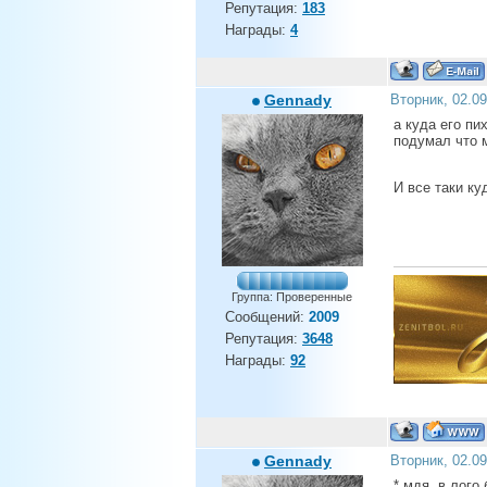
Репутация:
183
Награды:
4
Gennady
Вторник, 02.0
а куда его пи
подумал что м
И все таки к
Группа: Проверенные
Сообщений:
2009
Репутация:
3648
Награды:
92
Gennady
Вторник, 02.0
* мдя, в лого