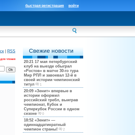
быстрая регистрация
войти
Свежие новости
ск
|
RSS
 для чтения
20:21
17 мая петербургский
клуб на выезде обыграл
«Ростов» в матче 30-го тура
Мир РПЛ и завоевал 12-й в
своей истории чемпионский
титул
1
20:09
«Зенит» впервые в
истории оформил
российский требл, выиграв
чемпионат, Кубок и
Суперкубок России в одном
сезоне
0
18:52
«Зенит» —
одиннадцатикратный
чемпион страны!
2