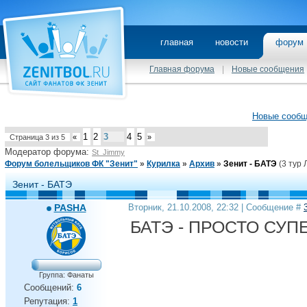
главная
новости
фору
Главная форума
|
Новые сообщения
Новые сооб
1
2
3
4
5
Страница
3
из
5
«
»
Модератор форума:
St_Jimmy
Форум болельщиков ФК "Зенит"
»
Курилка
»
Архив
»
Зенит - БАТЭ
(3 тур 
Зенит - БАТЭ
PASHA
Вторник, 21.10.2008, 22:32 | Сообщение #
БАТЭ - ПРОСТО СУП
Группа: Фанаты
Сообщений:
6
Репутация:
1