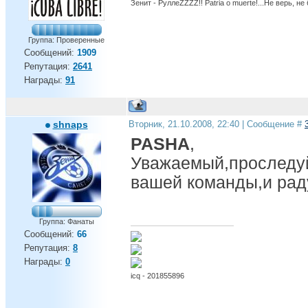
Зенит - РуллеZZZZ!! Patria o muerte!...Не верь, не
Группа: Проверенные
Сообщений:
1909
Репутация:
2641
Награды:
91
shnaps
Вторник, 21.10.2008, 22:40 | Сообщение #
PASHA
,
Уважаемый,проследуй
вашей команды,и рад
Группа: Фанаты
Сообщений:
66
Репутация:
8
Награды:
0
icq - 201855896