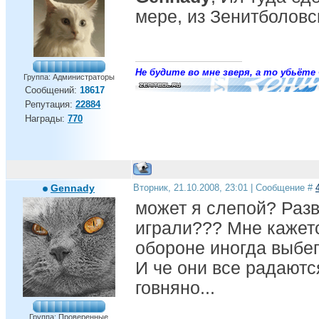
мере, из Зенитболовск
Не будите во мне зверя, а то убьёте 
Группа: Администраторы
Сообщений:
18617
Репутация:
22884
Награды:
770
Gennady
Вторник, 21.10.2008, 23:01 | Сообщение #
может я слепой? Раз
играли??? Мне кажетс
обороне иногда выбег
И че они все радаютс
говняно...
Группа: Проверенные