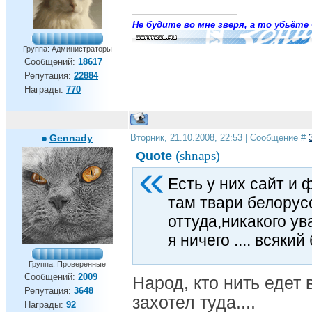
Не будите во мне зверя, а то убьёте 
Группа: Администраторы
Сообщений:
18617
Репутация:
22884
Награды:
770
Gennady
Вторник, 21.10.2008, 22:53 | Сообщение #
shnaps
Quote
(
)
Есть у них сайт и 
там твари белорус
оттуда,никакого ув
я ничего .... всякий 
Группа: Проверенные
Сообщений:
2009
Народ, кто нить едет 
Репутация:
3648
захотел туда....
Награды:
92