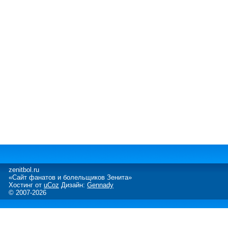
zenitbol.ru
«Сайт фанатов и болельщиков Зенита»
Хостинг от
uCoz
Дизайн:
Gennady
© 2007-2026