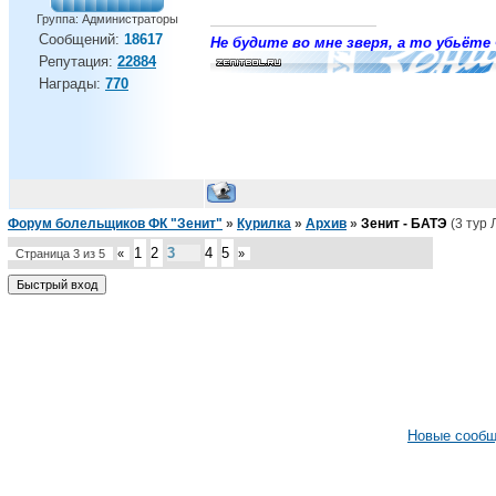
Группа: Администраторы
Сообщений:
18617
Не будите во мне зверя, а то убьёте 
Репутация:
22884
Награды:
770
Форум болельщиков ФК "Зенит"
»
Курилка
»
Архив
»
Зенит - БАТЭ
(3 тур 
1
2
3
4
5
Страница
3
из
5
«
»
Новые сооб