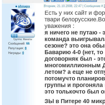
shnaps
Вторник, 21.10.2008, 22:47 | Сообщение #
Есть у них сайт и фор
твари белорусские.Во
уважения :
я ничего не путаю - 
команда выигрывал
Группа: Фанаты
Сообщений:
66
сезоне? это она об
Репутация:
8
Баварию 4-0 (нет, то
Награды:
0
договорняк был - эт
многомиллионным Д
летом? а еще не отп
потомучто планиров
группы и прогоняла
это толькочто был о
ЗЫ в Питере 40 мик