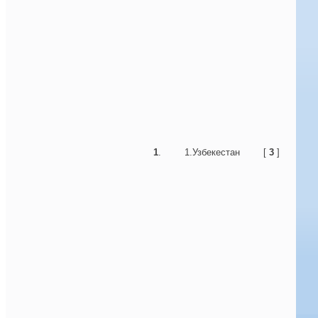
1
.
1.Узбекестан
[
3
]