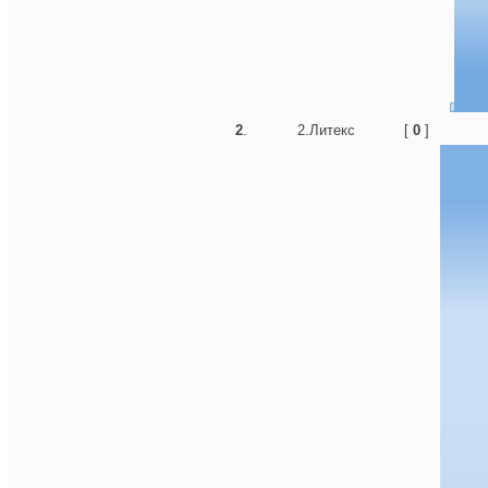
2
.
2.Литекс
[
0
]