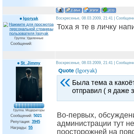
Igoryak
Воскресенье, 08.03.2009, 21:41 | Сообщен
Тоха я те в личку нап
Группа: Удаленные
Сообщений:
St_Jimmy
Воскресенье, 08.03.2009, 21:41 | Сообщен
Igoryak
Quote
(
)
Была тема а какоё
отправил ( я даже 
Группа: Модераторы
Во-первых, обсужден
Сообщений:
5021
Репутация:
3945
администрации тут не
Награды:
55
поосторожней на пов