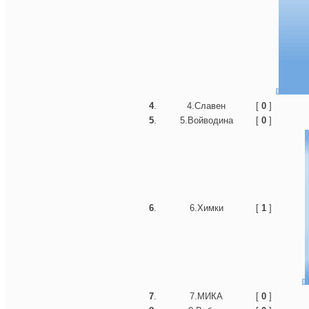
4
.
4.Славен
[
0
]
5
.
5.Войводина
[
0
]
6
.
6.Химки
[
1
]
7
.
7.МИКА
[
0
]