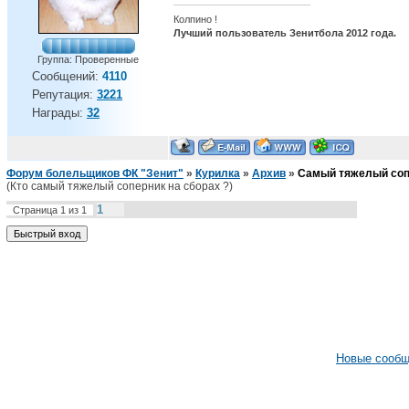
Колпино !
Лучший пользователь Зенитбола 2012 года.
Группа: Проверенные
Сообщений:
4110
Репутация:
3221
Награды:
32
Форум болельщиков ФК "Зенит"
»
Курилка
»
Архив
»
Самый тяжелый соп
(Кто самый тяжелый соперник на сборах ?)
1
Страница
1
из
1
Новые сооб