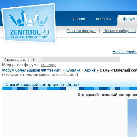
главная
новости
фору
Главная форума
|
Новые сообщения
Новые сооб
1
Страница
1
из
1
Модератор форума:
St_Jimmy
Форум болельщиков ФК "Зенит"
»
Курилка
»
Архив
»
Самый тяжелый соп
(Кто самый тяжелый соперник на сборах ?)
Самый тяжелый соперник на сборах
Кто самый тяжелый соперник