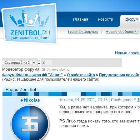
главная
новости
фору
Главная форума
|
Новые сообщения
Новые сооб
1
2
Страница
2
из
2
«
Модератор форума:
,
St_Jimmy
plokho
Форум болельщиков ФК "Зенит"
»
О работе сайта
»
Предложения по сайт
(Радио, вещающее для пользователей нашего сайта!)
Радио ZenitBol
Nikolas
Четверг, 01.09.2011, 23:15 | Сообщение #
1
Хм, а разве нет варианта, при котором к
сервер поместить например его и все.
PS
Либо тогда искать того, кто зависает т
вещания в сеть...