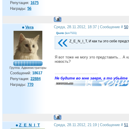
Репутация:
1675
Награды:
56
Vera
Среда, 28.11.2012, 18:37 | Сообщение #
50
kov7555
Quote
(
)
Z_E_N_I_T, И как ты это себе пред
Я вот тоже не могу это представить... А 
новость?
Группа: Администраторы
Сообщений:
18617
Не будите во мне зверя, а то убьёте 
Репутация:
22884
Награды:
770
Z_E_N_I_T
Среда, 28.11.2012, 21:19 | Сообщение #
51