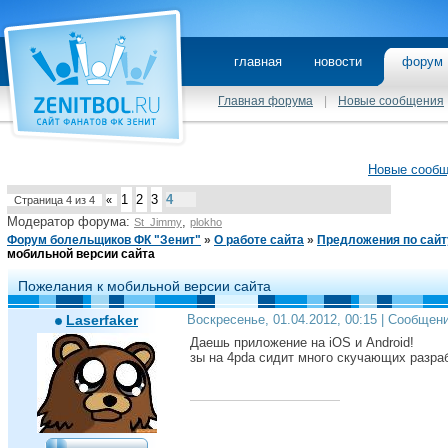
главная
новости
фору
Главная форума
|
Новые сообщения
Новые сооб
1
2
3
4
Страница
4
из
4
«
Модератор форума:
,
St_Jimmy
plokho
Форум болельщиков ФК "Зенит"
»
О работе сайта
»
Предложения по сайт
мобильной версии сайта
Пожелания к мобильной версии сайта
Laserfaker
Воскресенье, 01.04.2012, 00:15 | Сообщен
Даешь приложение на iOS и Android!
зы на 4pda сидит много скучающих разра