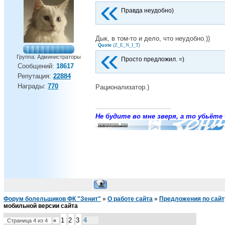
Правда неудобно)
Дык, в том-то и дело, что неудобно.))
Z_E_N_I_T
Quote
(
)
Группа: Администраторы
Просто предложил. =)
Сообщений:
18617
Репутация:
22884
Награды:
770
Рационализатор.)
Не будите во мне зверя, а то убьёте 
Форум болельщиков ФК "Зенит"
»
О работе сайта
»
Предложения по сайт
мобильной версии сайта
1
2
3
4
Страница
4
из
4
«