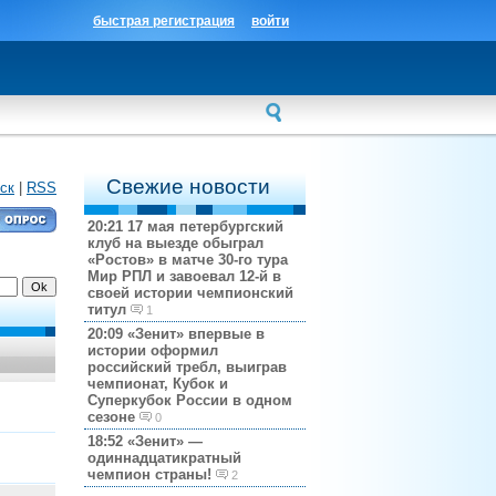
быстрая регистрация
войти
Свежие новости
ск
|
RSS
20:21
17 мая петербургский
клуб на выезде обыграл
«Ростов» в матче 30-го тура
Мир РПЛ и завоевал 12-й в
своей истории чемпионский
титул
1
20:09
«Зенит» впервые в
истории оформил
российский требл, выиграв
чемпионат, Кубок и
Суперкубок России в одном
сезоне
0
18:52
«Зенит» —
одиннадцатикратный
чемпион страны!
2