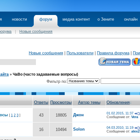
я
новости
форум
медиа контент
о Зените
онлайн
форума
|
Новые сообщения
Новые сообщения
|
Пользователи
|
Правила форума
|
Пои
сайта
»
ЧаВо (часто задаваемые вопросы)
Фильтр по:
Ответы
Просмотры
Автор темы
Обновления
↓
01.02.2015, 11:37
росы
Джон
43
18805
[
1
2
3
]
Сообщение от:
Vera
04.03.2010, 11:19
Solon
16
10494
Сообщение от:
alex2