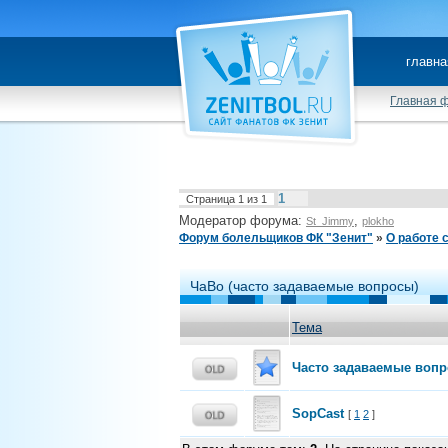
главна
Главная 
1
Страница
1
из
1
Модератор форума:
,
St_Jimmy
plokho
Форум болельщиков ФК "Зенит"
»
О работе 
ЧаВо (часто задаваемые вопросы)
Тема
Часто задаваемые воп
SopCast
[
1
2
]