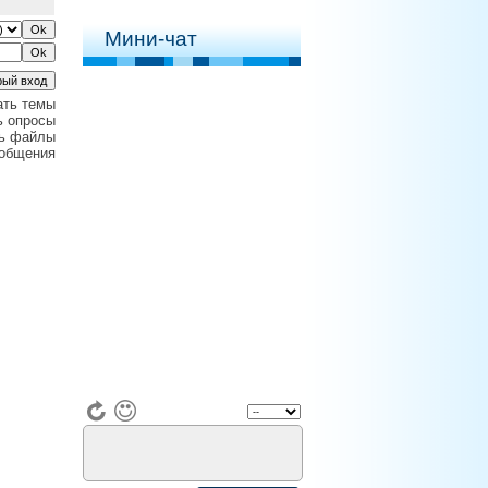
Мини-чат
ать темы
ь опросы
ь файлы
ообщения