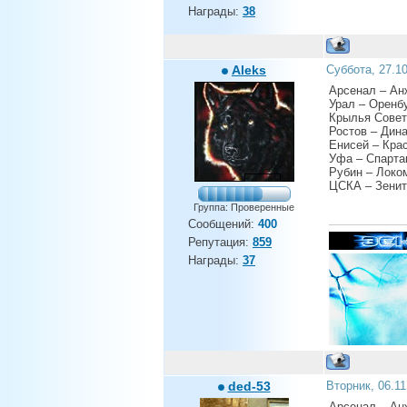
Награды:
38
Aleks
Суббота, 27.1
Арсенал – Ан
Урал – Оренбу
Крылья Совет
Ростов – Дин
Енисей – Кра
Уфа – Спарта
Рубин – Локо
ЦСКА – Зенит
Группа: Проверенные
Сообщений:
400
Репутация:
859
Награды:
37
ded-53
Вторник, 06.1
Арсенал – Ан