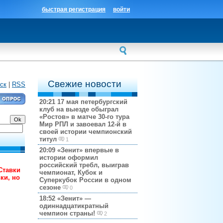
быстрая регистрация
войти
Свежие новости
ск
|
RSS
20:21
17 мая петербургский
клуб на выезде обыграл
«Ростов» в матче 30-го тура
Мир РПЛ и завоевал 12-й в
своей истории чемпионский
титул
1
20:09
«Зенит» впервые в
истории оформил
российский требл, выиграв
Ставки
чемпионат, Кубок и
ки, но
Суперкубок России в одном
сезоне
0
18:52
«Зенит» —
одиннадцатикратный
чемпион страны!
2