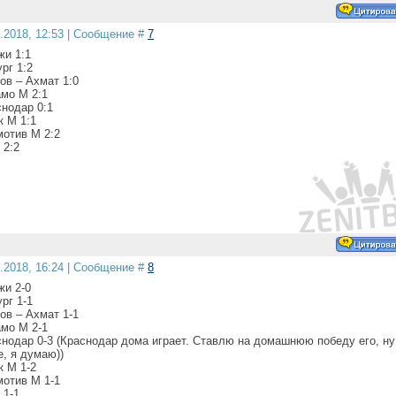
1.2018, 12:53 | Сообщение #
7
жи 1:1
рг 1:2
ов – Ахмат 1:0
амо М 2:1
снодар 0:1
к М 1:1
мотив М 2:2
 2:2
1.2018, 16:24 | Сообщение #
8
жи 2-0
рг 1-1
ов – Ахмат 1-1
амо М 2-1
нодар 0-3 (Краснодар дома играет. Ставлю на домашнюю победу его, ну
, я думаю))
к М 1-2
мотив М 1-1
 1-1