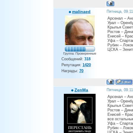
malinaed
Пятница, 09.1
Арсенал – Ан
Урал – Оренбу
Крылья Совет
Ростов – Дин
Енисей – Кра
Уфа – Спарта
Рубин – Локо
ЦСКА – Зенит
Группа: Проверенные
Сообщений:
318
Репутация:
1420
Награды:
70
ZenMa
Пятница, 09.1
Арсенал – Ан
Урал – Оренбу
Крылья Совет
Ростов – Дин
Енисей – Крас
все остальные
Уфа – Спарта
Рубин – Локо
ЦСКА – Зенит