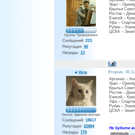
Урал – Оренбу
Крылья Совет
Ростов – Дин
Енисей – Кра
Уфа – Спарта
Рубин – Локо
ЦСКА – Зенит
Группа: Проверенные
Сообщений:
215
Репутация:
40
Награды:
13
Vera
Вторник, 06.1
Арсенал – Ан
Урал – Оренбу
Крылья Совет
Ростов – Дин
Енисей – Кра
Уфа – Спарта
Рубин – Локо
ЦСКА – Зенит
Группа: Администраторы
Сообщений:
18617
Репутация:
22884
Не будите во
Награды:
770