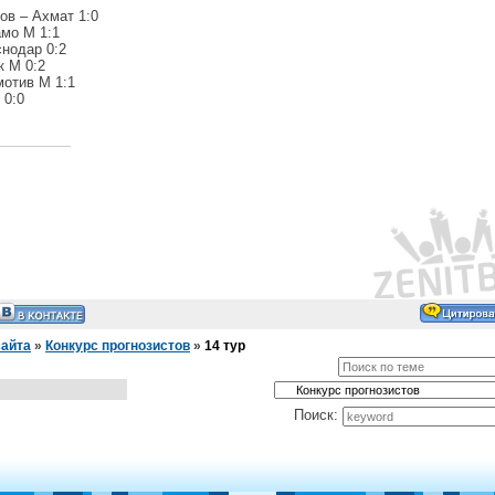
ов – Ахмат 1:0
амо М 1:1
снодар 0:2
к М 0:2
мотив М 1:1
 0:0
сайта
»
Конкурс прогнозистов
»
14 тур
Поиск: