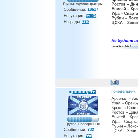
Группа: Администраторы
Ростов – Ди
Енисей – Кр
Сообщений:
18617
Уфа – Спарт
Репутация:
22884
Рубин – Лок
Награды:
770
ЦСКА – Зени
Не будите во
воевода73
Понедельник, 
Арсенал – Ан
Урал – Оренбу
Крылья Совет
Ростов – Дин
Енисей – Кра
Уфа – Спарта
Группа: Проверенные
Рубин – Локо
Сообщений:
732
ЦСКА – Зенит
Репутация:
771