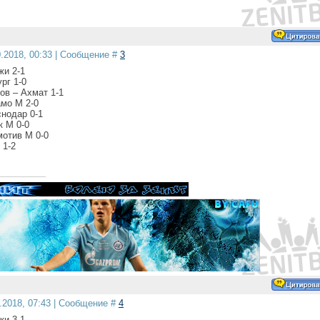
0.2018, 00:33 | Сообщение #
3
жи 2-1
рг 1-0
ов – Ахмат 1-1
амо М 2-0
снодар 0-1
к М 0-0
мотив М 0-0
 1-2
1.2018, 07:43 | Сообщение #
4
жи 3-1