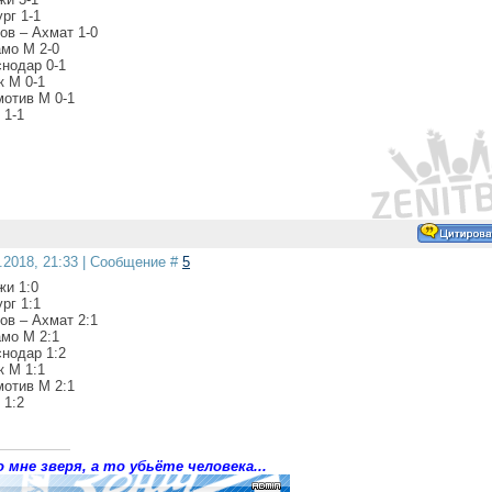
рг 1-1
ов – Ахмат 1-0
амо М 2-0
снодар 0-1
к М 0-1
мотив М 0-1
 1-1
1.2018, 21:33 | Сообщение #
5
жи 1:0
рг 1:1
ов – Ахмат 2:1
амо М 2:1
снодар 1:2
к М 1:1
мотив М 2:1
 1:2
 мне зверя, а то убьёте человека...