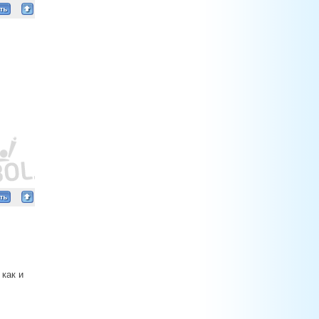
 как и