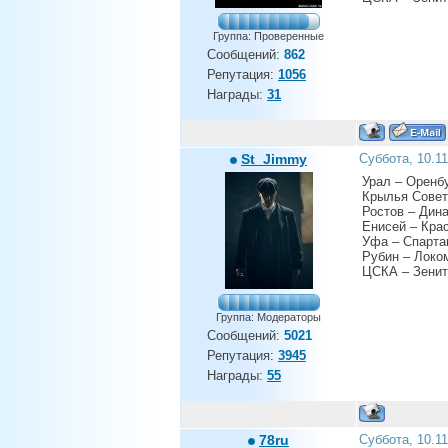
Группа: Проверенные
Сообщений:
862
Репутация:
1056
Награды:
31
St_Jimmy
Суббота, 10.1
Урал – Оренбу
Крылья Совет
Ростов – Дин
Енисей – Кра
Уфа – Спарта
Рубин – Локо
ЦСКА – Зенит
Группа: Модераторы
Сообщений:
5021
Репутация:
3945
Награды:
55
78ru
Суббота, 10.1