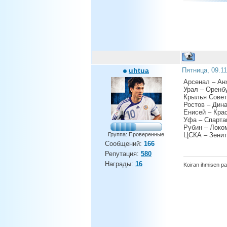
uhtua
Пятница, 09.1
Арсенал – Ан
Урал – Оренбу
Крылья Совет
Ростов – Дин
Енисей – Кра
Уфа – Спарта
Рубин – Локо
Группа: Проверенные
ЦСКА – Зенит
Сообщений:
166
Репутация:
580
Награды:
16
Koiran ihmisen p