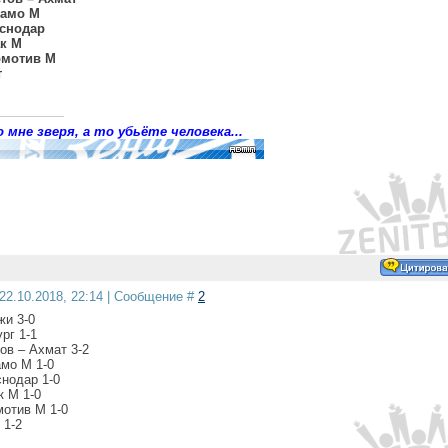
намо М
аснодар
ак М
омотив М
т
 мне зверя, а то убьёте человека...
22.10.2018, 22:14 | Сообщение #
2
жи 3-0
рг 1-1
ов – Ахмат 3-2
амо М 1-0
снодар 1-0
к М 1-0
мотив М 1-0
 1-2