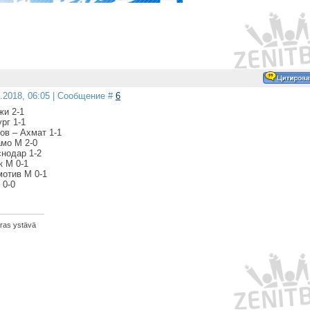
1.2018, 06:05 | Сообщение #
6
жи 2-1
рг 1-1
ов – Ахмат 1-1
амо М 2-0
снодар 1-2
к М 0-1
мотив М 0-1
 0-0
aras ystävä