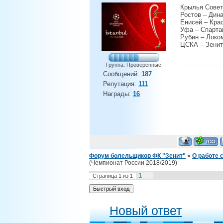
Крылья Совет
Ростов – Дин
Енисей – Кра
Уфа – Спарта
Рубин – Локо
ЦСКА – Зенит
Группа: Проверенные
Сообщений:
187
Репутация:
111
Награды:
16
Форум болельщиков ФК "Зенит"
»
О работе 
(Чемпионат России 2018/2019)
1
Страница
1
из
1
Новый ответ