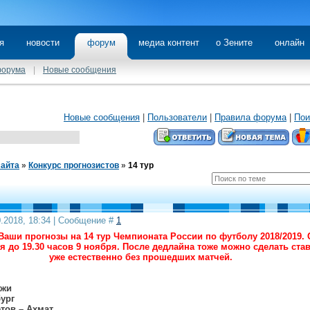
я
новости
форум
медиа контент
о Зените
онлайн
форума
|
Новые сообщения
Новые сообщения
|
Пользователи
|
Правила форума
|
Пои
сайта
»
Конкурс прогнозистов
»
14 тур
0.2018, 18:34 | Сообщение #
1
аши прогнозы на 14 тур Чемпионата России по футболу 2018/2019. 
 до 19.30 часов 9 ноября. После дедлайна тоже можно сделать став
уже естественно без прошедших матчей.
нжи
ург
тов – Ахмат