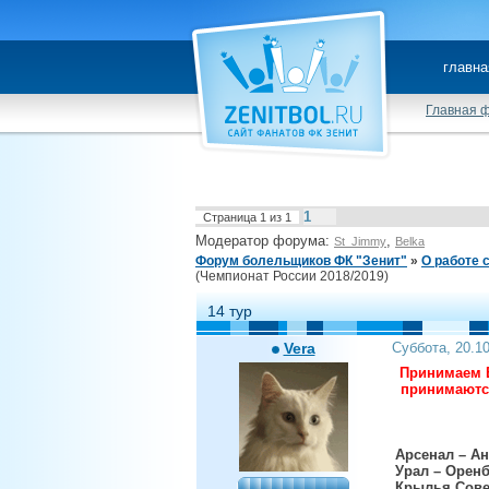
главна
Главная 
1
Страница
1
из
1
Модератор форума:
,
St_Jimmy
Belka
Форум болельщиков ФК "Зенит"
»
О работе 
(Чемпионат России 2018/2019)
14 тур
Vera
Суббота, 20.1
Принимаем В
принимаются
Арсенал – А
Урал – Оренб
Крылья Сове