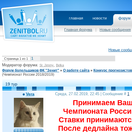
главная
новости
фору
Главная форума
|
Новые сообщения
Новые сооб
1
Страница
1
из
1
Модератор форума:
,
St_Jimmy
Belka
Форум болельщиков ФК "Зенит"
»
О работе сайта
»
Конкурс прогнозистов
(Чемпионат России 2018/2019)
19 тур
Vera
Среда, 27.02.2019, 22:45 | Сообщение #
1
Принимаем Ваши
Чемпионата России
Ставки принимаются
После дедлайна тож