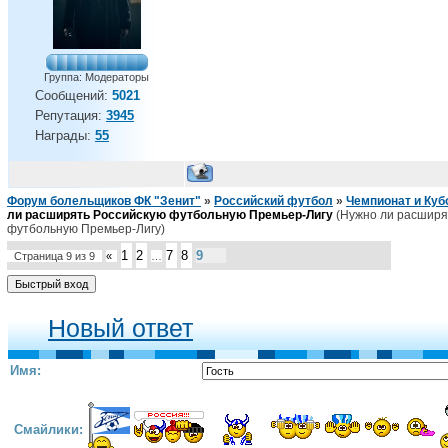
Группа: Модераторы
Сообщений:
5021
Репутация:
3945
Награды:
55
Форум болельщиков ФК "Зенит"
»
Российский футбол
»
Чемпионат и Куб
ли расширять Российскую футбольную Премьер-Лигу
(Нужно ли расширя
футбольную Премьер-Лигу)
1
2
7
8
9
Страница
9
из
9
«
…
Новый ответ
Имя:
Смайлики: