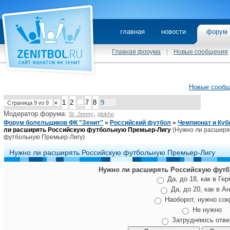
главная
новости
фору
Главная форума
|
Новые сообщения
Новые сооб
1
2
7
8
9
Страница
9
из
9
«
…
Модератор форума:
,
St_Jimmy
plokho
Форум болельщиков ФК "Зенит"
»
Российский футбол
»
Чемпионат и Куб
ли расширять Российскую футбольную Премьер-Лигу
(Нужно ли расширя
футбольную Премьер-Лигу)
Нужно ли расширять Российскую футбольную Премьер-Лигу
Нужно ли расширять Российскую футб
Да, до 18, как в Ге
Да, до 20, как в A
Наоборот, нужно сок
Не нужно
Затрудняюсь отве