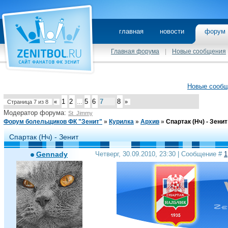
главная
новости
фору
Главная форума
|
Новые сообщения
Новые сооб
1
2
5
6
7
8
Страница
7
из
8
«
…
»
Модератор форума:
St_Jimmy
Форум болельщиков ФК "Зенит"
»
Курилка
»
Архив
»
Спартак (Нч) - Зенит
Спартак (Нч) - Зенит
Gennady
Четверг, 30.09.2010, 23:30 | Сообщение #
1