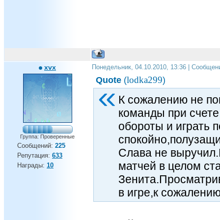
xvx
Понедельник, 04.10.2010, 13:36 | Сообщен
lodka299
Quote
(
)
К сожалению не по
команды при счете
обороты и играть п
спокойно,полузащи
Группа: Проверенные
Сообщений:
225
Слава не выручил.
Репутация:
633
матчей в целом ст
Награды:
10
Зенита.Просматри
в игре,к сожалению
очка они и в Африке