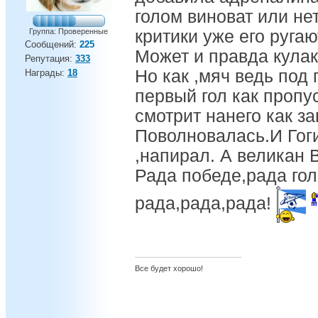
голом виноват или не
Группа: Проверенные
критики уже его ругают
Сообщений:
225
Может и правда кула
Репутация:
333
Но как ,мяч ведь под
Награды:
18
первый гол как пропу
смотрит нанего как з
Поволновалась.И Гоги
,напирал. А великан 
Рада победе,рада го
рада,рада,рада!
Все будет хорошо!