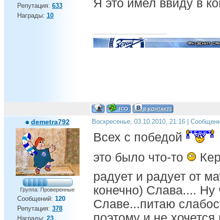
Я это имел ввиду в к
Репутация:
633
Награды:
10
demetra792
Воскресенье, 03.10.2010, 21:16 | Сообщен
Всех с победой
это было что-то
Кер
радует и радует от ма
конечно) Слава.... Ну
Группа: Проверенные
Сообщений:
120
Славе...питаю слабос
Репутация:
378
поэтому и не хочется
Награды:
23