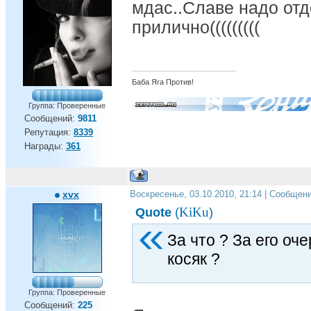
мдас..Славе надо отд
прилично(((((((((
Баба Яга Против!
Группа: Проверенные
Сообщений:
9811
Репутация:
8339
Награды:
361
xvx
Воскресенье, 03.10.2010, 21:14 | Сообщен
KiKu
Quote
(
)
За что ? За его оч
косяк ?
Группа: Проверенные
Сообщений:
225