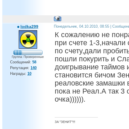
lodka299
Понедельник, 04.10.2010, 08:55 | Сообщен
К сожалению не понр
при счете 1-3,начали 
по счету,дали пробит
Группа: Проверенные
пошли покурить и Сл
Сообщений:
58
доигрывание таймов 
Репутация:
140
становится бичом Зе
Награды:
10
реаловские замашки 
пока не Реал.А так 3 
очка)))))).
ЗА "ЗЕНИТ"!!!