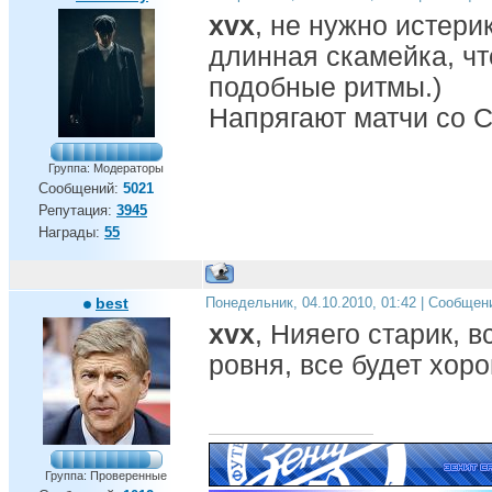
xvx
, не нужно истери
длинная скамейка, ч
подобные ритмы.)
Напрягают матчи со 
Группа: Модераторы
Сообщений:
5021
Репутация:
3945
Награды:
55
best
Понедельник, 04.10.2010, 01:42 | Сообщен
xvx
, Нияего старик, в
ровня, все будет хор
Группа: Проверенные