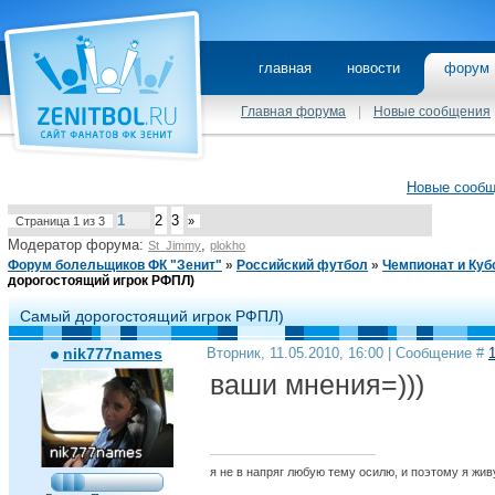
главная
новости
фору
Главная форума
|
Новые сообщения
Новые сооб
1
2
3
Страница
1
из
3
»
Модератор форума:
,
St_Jimmy
plokho
Форум болельщиков ФК "Зенит"
»
Российский футбол
»
Чемпионат и Куб
дорогостоящий игрок РФПЛ)
Самый дорогостоящий игрок РФПЛ)
nik777names
Вторник, 11.05.2010, 16:00 | Сообщение #
ваши мнения=)))
я не в напряг любую тему осилю, и поэтому я живу в