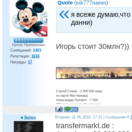
nik777names
Quote
(
)
я всеже думаю,что
данни)
Игорь стоит 30млн?))
Группа: Проверенные
Сообщений:
1421
Репутация:
1616
Награды:
17
Сергей Семак - 2 000 000 евро
по карте Мастеркард
Александар Лукович - 7 000
000 евро по карте Мастеркард
Александр Бухаров - 12 000
000 евро по карте Мастеркард
Solon
Вторник, 11.05.2010, 17:21 | Сообщение #
Бруно Алвеш - 22 000 000 евро
по карте Мастеркард
transfermarkt.de :
обосраться в ЛЧ - бесценно
Есть вещи которые нельзя