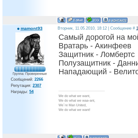
mamont93
Вторник, 11.05.2010, 18:12 | Сообщение #
Самый дорогой на мой
Вратарь - Акинфеев
Защитник - Ломбертс
Полузащитник - Данн
Нападающий - Велит
Группа: Проверенные
Сообщений:
2266
Репутация:
2307
Награды:
54
We do what we want,
We do what we waa-ant,
We`re Man United,
We do what we want!