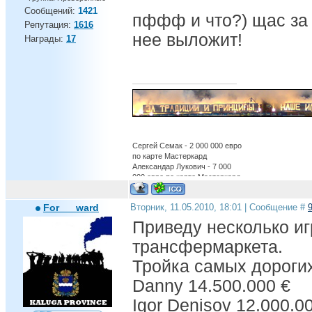
Сообщений:
1421
пффф и что?) щас за
Репутация:
1616
нее выложит!
Награды:
17
Сергей Семак - 2 000 000 евро
по карте Мастеркард
Александар Лукович - 7 000
000 евро по карте Мастеркард
Александр Бухаров - 12 000
000 евро по карте Мастеркард
For___ward
Вторник, 11.05.2010, 18:01 | Сообщение #
Бруно Алвеш - 22 000 000 евро
по карте Мастеркард
Приведу несколько иг
обосраться в ЛЧ - бесценно
Есть вещи которые нельзя
трансфермаркета.
купить ,для всего
остального,есть Газпром.
Тройка самых дорогих
Danny 14.500.000 €
Igor Denisov 12.000.0