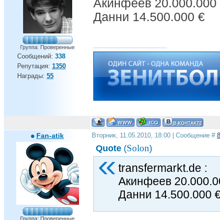
Акинфеев 20.000.000
купить ,для всего
остального,есть Газпром.
Данни 14.500.000 €
Группа: Проверенные
Сообщений:
338
Репутация:
1350
Награды:
55
Fan-atik
Вторник, 11.05.2010, 18:00 | Сообщение #
Solon
Quote
(
)
transfermarkt.de :
Акинфеев 20.000.0
Данни 14.500.000 
Группа: Проверенные