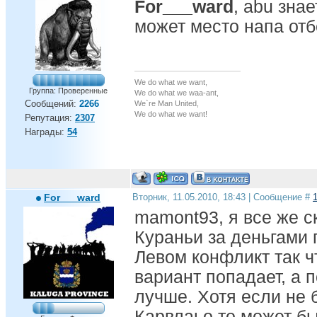
For___ward
, abu зна
Самая крутая для соперников подстава,
В воротах вместо Юры - Малафеев Слава
может место напа отб
Забивай, сколько получится!
Забивай, сколько захочется!
Добивай, чтобы не мучился,
Супостат, чтобы не маялся!
We do what we want,
Никчему пальцы раскидывать,
Группа: Проверенные
We do what we waa-ant,
Никому с нами не справиться!
Сообщений:
2266
We`re Man United,
Рождены, чтобы выигрывать!
We do what we want!
Репутация:
2307
Мы - Зенит, и нам это нравится!
Награды:
54
For___ward
Вторник, 11.05.2010, 18:43 | Сообщение #
mamont93, я все же с
Кураньи за деньгами п
Левом конфликт так ч
вариант попадает, а 
лучше. Хотя если не 
Карвлаьо то может бы