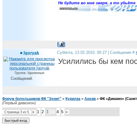
Не будите во мне зверя, а то убьёте 
Igoryak
Суббота, 13.02.2010, 00:27 | Сообщение #
Усилились бы кем по
Группа: Удаленные
Сообщений:
Форум болельщиков ФК "Зенит"
»
Курилка
»
Архив
»
ФК «Динамо» (Санкт
(Первый дивизион)
1
2
3
4
5
Страница
3
из
5
«
»