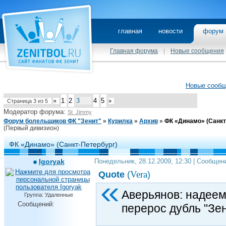
главная
новости
фору
Главная форума
|
Новые сообщения
Новые сооб
1
2
3
4
5
Страница
3
из
5
«
»
Модератор форума:
St_Jimmy
Форум болельщиков ФК "Зенит"
»
Курилка
»
Архив
»
ФК «Динамо» (Санкт
(Первый дивизион)
ФК «Динамо» (Санкт-Петербург)
Igoryak
Понедельник, 28.12.2009, 12:30 | Сообщен
Vera
Quote
(
)
Аверьянов: надеемс
Группа: Удаленные
Сообщений:
перерос дубль "Зе