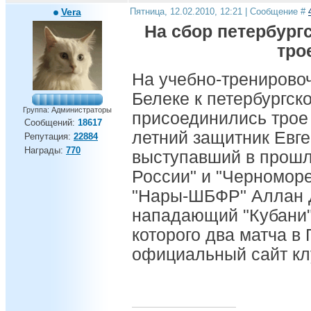
Vera
Пятница, 12.02.2010, 12:21 | Сообщение #
На сбор петербург
тро
На учебно-тренирово
Белеке к петербургск
Группа: Администраторы
присоединились трое 
Сообщений:
18617
летний защитник Евг
Репутация:
22884
Награды:
770
выступавший в прошл
России" и "Черноморе
"Нары-ШБФР" Аллан Д
нападающий "Кубани"
которого два матча в
официальный сайт кл