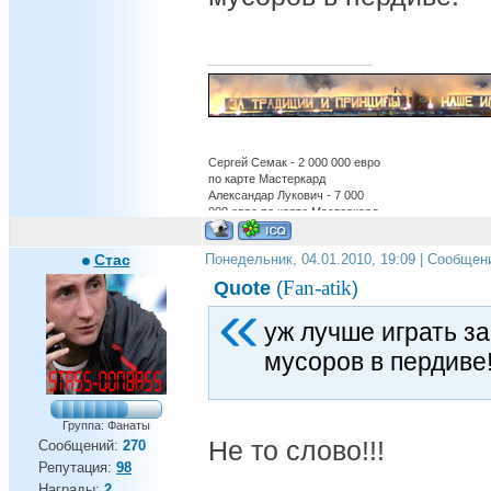
Сергей Семак - 2 000 000 евро
по карте Мастеркард
Александар Лукович - 7 000
000 евро по карте Мастеркард
Александр Бухаров - 12 000
000 евро по карте Мастеркард
Стас
Понедельник, 04.01.2010, 19:09 | Сообщен
Бруно Алвеш - 22 000 000 евро
по карте Мастеркард
Fan-atik
Quote
(
)
обосраться в ЛЧ - бесценно
Есть вещи которые нельзя
уж лучше играть з
купить ,для всего
остального,есть Газпром.
мусоров в пердиве
Группа: Фанаты
Не то слово!!!
Сообщений:
270
Репутация:
98
Награды:
2