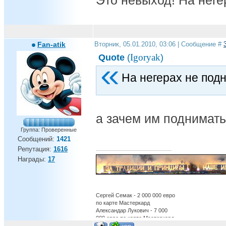
Это невыход! На нег
Fan-atik
Вторник, 05.01.2010, 03:06 | Сообщение #
Igoryak
Quote
(
)
На негерах не под
а зачем им поднимать
Группа: Проверенные
Сообщений:
1421
Репутация:
1616
Награды:
17
Сергей Семак - 2 000 000 евро
по карте Мастеркард
Александар Лукович - 7 000
000 евро по карте Мастеркард
Александр Бухаров - 12 000