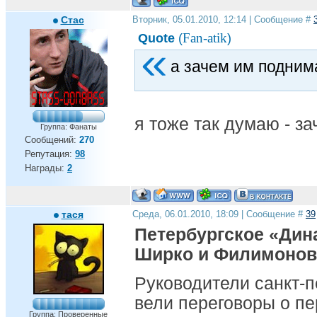
000 евро по карте Мастеркард
Стас
Вторник, 05.01.2010, 12:14 | Сообщение #
Бруно Алвеш - 22 000 000 евро
по карте Мастеркард
Fan-atik
Quote
(
)
обосраться в ЛЧ - бесценно
Есть вещи которые нельзя
а зачем им подним
купить ,для всего
остального,есть Газпром.
я тоже так думаю - з
Группа: Фанаты
Сообщений:
270
Репутация:
98
Награды:
2
тася
Среда, 06.01.2010, 18:09 | Сообщение #
39
Петербургское «Дин
Ширко и Филимонов
Руководители санкт-п
вели переговоры о п
Группа: Проверенные