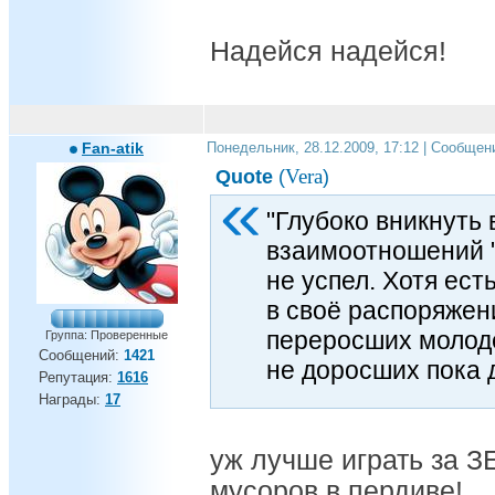
Надейся надейся!
Fan-atik
Понедельник, 28.12.2009, 17:12 | Сообщен
Vera
Quote
(
)
"Глубоко вникнуть
взаимоотношений "
не успел. Хотя ес
в своё распоряжен
переросших молодё
Группа: Проверенные
Сообщений:
1421
не доросших пока 
Репутация:
1616
Награды:
17
уж лучше играть за З
мусоров в пердиве!