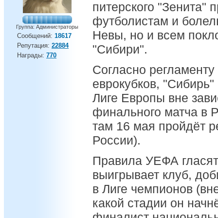
питерского "Зенита" 
футболистам и болел
Группа: Администраторы
Невы, но и всем пок
Сообщений:
18617
Репутация:
22884
"Сибири".
Награды:
770
Согласно регламенту
еврокубков, "Сибирь"
Лиге Европы вне зави
финального матча в 
там 16 мая пройдёт 
России).
Правила УЕФА гласят,
выигрывает клуб, доб
в Лиге чемпионов (вне
какой стадии он начнё
финалист национально