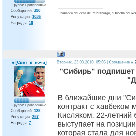
Группа: Проверенные
Сообщений:
390
El fanático del Zenit de Petersburgo, el hincha del R
Репутация:
1036
Награды:
19
[Свет_в_ночи]
Вторник, 23.03.2010, 05:05 | Сообщение #
"Сибирь" подпишет
"
В ближайшие дни "Си
контракт с хавбеком 
Группа: Проверенные
Сообщений:
128
Кисляком. 22-летний
Репутация:
257
выступает на позиции
Награды:
7
которая стала для н