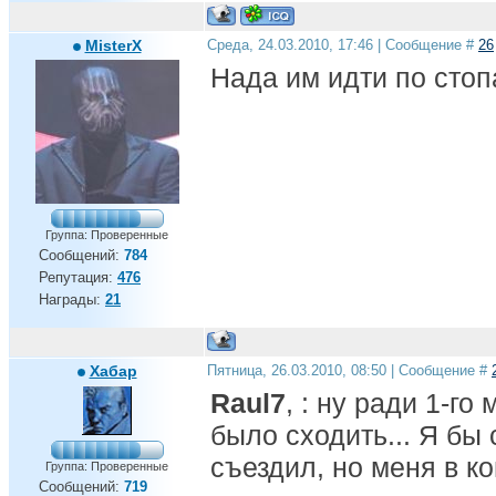
Александр Бухаров - 12 000
000 евро по карте Мастеркард
MisterX
Среда, 24.03.2010, 17:46 | Сообщение #
26
Бруно Алвеш - 22 000 000 евро
по карте Мастеркард
Нада им идти по стоп
обосраться в ЛЧ - бесценно
Есть вещи которые нельзя
купить ,для всего
остального,есть Газпром.
Группа: Проверенные
Сообщений:
784
Репутация:
476
Награды:
21
Хабар
Пятница, 26.03.2010, 08:50 | Сообщение #
Raul7
, : ну ради 1-г
было сходить... Я бы
съездил, но меня в к
Группа: Проверенные
Сообщений:
719