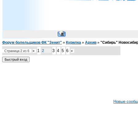
Форум болельщиков ФК "Зенит"
»
Курилка
»
Архив
»
"Сибирь" Новосиби
1
2
3
4
5
6
Страница
2
из
6
«
»
Новые сооб