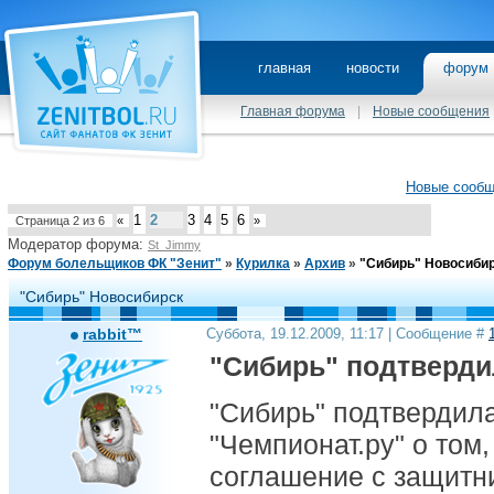
главная
новости
фору
Главная форума
|
Новые сообщения
Новые сооб
1
2
3
4
5
6
Страница
2
из
6
«
»
Модератор форума:
St_Jimmy
Форум болельщиков ФК "Зенит"
»
Курилка
»
Архив
»
"Сибирь" Новосиби
"Сибирь" Новосибирск
rabbit™
Суббота, 19.12.2009, 11:17 | Сообщение #
"Сибирь" подтверд
"Сибирь" подтверди
"Чемпионат.ру" о том,
соглашение с защитн