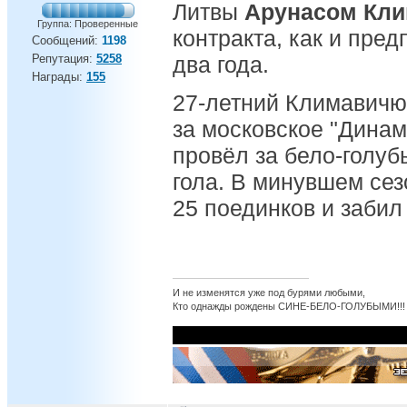
Литвы
Арунасом Кл
Группа: Проверенные
контракта, как и пред
Сообщений:
1198
Репутация:
5258
два года.
Награды:
155
27-летний Климавичю
за московское "Динамо
провёл за бело-голуб
гола. В минувшем сез
25 поединков и забил
И не изменятся уже под бурями любыми,
Кто однажды рождены СИНЕ-БЕЛО-ГОЛУБЫМИ!!!