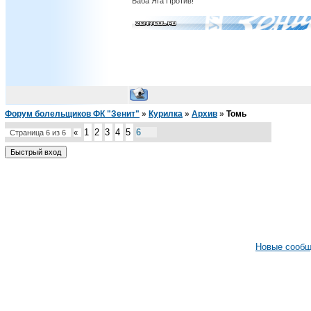
Баба Яга Против!
Форум болельщиков ФК "Зенит"
»
Курилка
»
Архив
»
Томь
1
2
3
4
5
6
Страница
6
из
6
«
Новые сооб