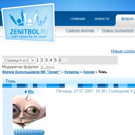
главная
новости
фору
Главная форума
|
Новые сообщения
Новые сооб
1
2
3
4
5
6
Страница
6
из
6
«
Модератор форума:
St_Jimmy
Форум болельщиков ФК "Зенит"
»
Курилка
»
Архив
»
Томь
Томь
tfu
Пятница, 27.07.2007, 18:38 | Сообщение #