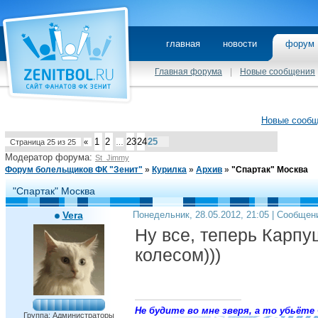
главная
новости
фору
Главная форума
|
Новые сообщения
Новые сооб
1
2
23
24
25
Страница
25
из
25
«
…
Модератор форума:
St_Jimmy
Форум болельщиков ФК "Зенит"
»
Курилка
»
Архив
»
"Спартак" Москва
"Спартак" Москва
Vera
Понедельник, 28.05.2012, 21:05 | Сообщен
Ну все, теперь Карпу
колесом)))
Не будите во мне зверя, а то убьёте 
Группа: Администраторы