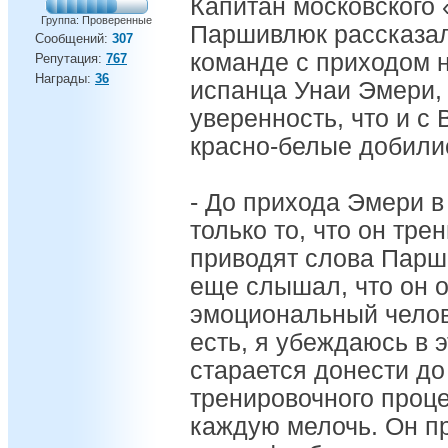
Капитан московского
Группа: Проверенные
Паршивлюк рассказал 
Сообщений:
307
команде с приходом н
Репутация:
767
Награды:
36
испанца Унаи Эмери,
уверенность, что и 
красно-белые добили
- До прихода Эмери в
только то, что он тр
приводят слова Парш
еще слышал, что он 
эмоциональный челове
есть, я убеждаюсь в 
старается донести до
тренировочного проце
каждую мелочь. Он п