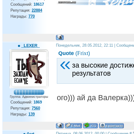
Сообщений:
18617
Репутация:
22884
Награды:
770
_LEXER_
Понедельник, 28.05.2012, 22:11 | Сообщен
Frixt
Quote
(
)
за высокие достиж
результатов
ого))) ай да Валерка))
Группа: Администраторы
Сообщений:
1869
Репутация:
7560
Награды:
139
4ert
Пятница, 08.06.2012, 00:00 | Сообщение #