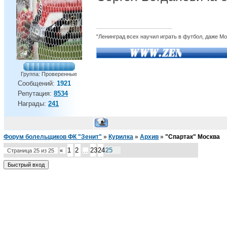
"Ленинград всех научил играть в футбол, даже М
Группа: Проверенные
Сообщений:
1921
Репутация:
8534
Награды:
241
Форум болельщиков ФК "Зенит"
»
Курилка
»
Архив
»
"Спартак" Москва
1
2
23
24
25
Страница
25
из
25
«
…