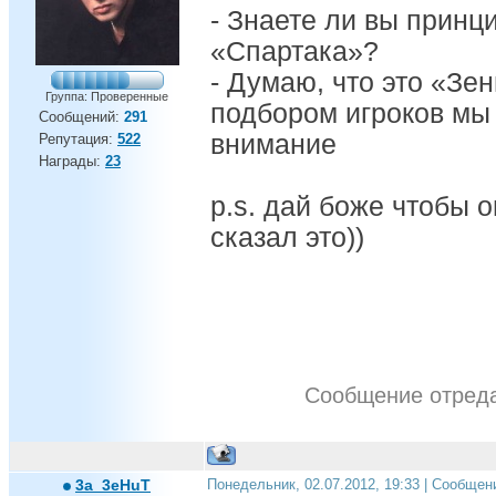
- Знаете ли вы прин
«Спартака»?
- Думаю, что это «Зен
Группа: Проверенные
подбором игроков мы
Сообщений:
291
внимание
Репутация:
522
Награды:
23
p.s. дай боже чтобы 
сказал это))
Сообщение отред
3a_3eHuT
Понедельник, 02.07.2012, 19:33 | Сообщен