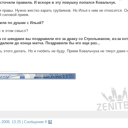
точили правила. И вскоре в эту ловушку попался Ковальчук.
и правы. Нужно жестко карать грубиянов. Но Илья к ним не относится. О
й силовой прием.
рили по душам с Ильей?
с в этом смысл?
а со шведами вы поздравили его за драку со Строльманом, из-за ко
далили до конца матча. Поздравили бы его еще раз…
ь этого делать. Но и гнобить не буду. Прием Ковальчука не тянул даже 
5.2008, 13:25 | Сообщение #
92