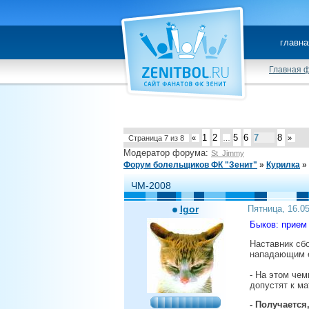
главна
Главная 
1
2
5
6
7
8
Страница
7
из
8
«
…
»
Модератор форума:
St_Jimmy
Форум болельщиков ФК "Зенит"
»
Курилка
»
ЧМ-2008
Igor
Пятница, 16.0
Быков: прием
Наставник сб
нападающим е
- На этом чем
допустят к ма
- Получается