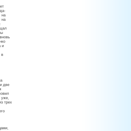
ет
да-
 на
 на
с
ищал
ны
вновь
нко
а и
 в
на
и две
м
ловил
 уже,
из трех
его
цами,