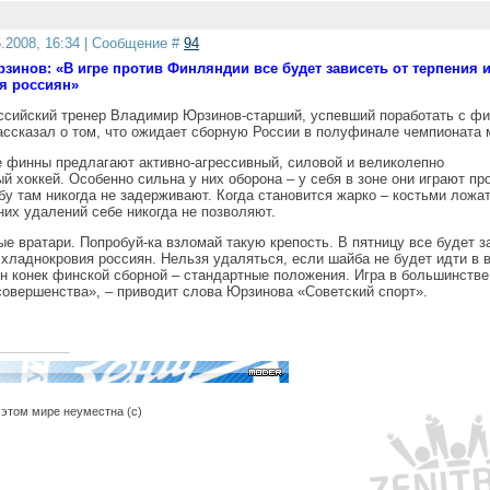
5.2008, 16:34 | Сообщение #
94
инов: «В игре против Финляндии все будет зависеть от терпения 
я россиян»
ссийский тренер Владимир Юрзинов-старший, успевший поработать с ф
ассказал о том, что ожидает сборную России в полуфинале чемпионата 
 финны предлагают активно-агрессивный, силовой и великолепно
й хоккей. Особенно сильна у них оборона – у себя в зоне они играют пр
у там никогда не задерживают. Когда становится жарко – костьми ложат
них удалений себе никогда не позволяют.
е вратари. Попробуй-ка взломай такую крепость. В пятницу все будет з
 хладнокровия россиян. Нельзя удаляться, если шайба не будет идти в в
н конек финской сборной – стандартные положения. Игра в большинстве
совершенства», – приводит слова Юрзинова «Советский спорт».
этом мире неуместна (с)