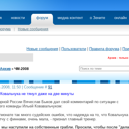
я
новости
форум
медиа контент
о Зените
онлайн
форума
|
Новые сообщения
Новые сообщения
|
Пользователи
|
Правила форума
|
Пои
Архив - только
Архив
»
ЧМ-2008
5.2008, 11:50 | Сообщение #
91
 Ковальчука не тянул даже на две минуты
орной России Вячеслав Быков дал свой комментарий по ситуации с
го команды Ильей Ковавальчуком:
пионате так много судейских ошибок, что надежда на то, что Ковальчука
тчу с финнами, очень мала, - признал главный тренер.
, мы наступили на собственные грабли. Просили, чтобы после "дела