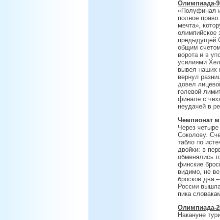
Олимпиада-98.
«Полуфинал и
полное право
мечта», кото
олимпийское 
предыдущей О
общим счетом
ворота и в у
усилиями Хел
вывел наших в
вернул разниц
довел лицевой
голевой лимит
финале с чех
неудачей в р
Чемпионат мир
Через четыре
Соколову. Сче
табло по исте
двойки: в пер
обменялись г
финские броск
видимо, не ве
бросков два –
России вышла
пика словакам
Олимпиада-200
Накануне тур