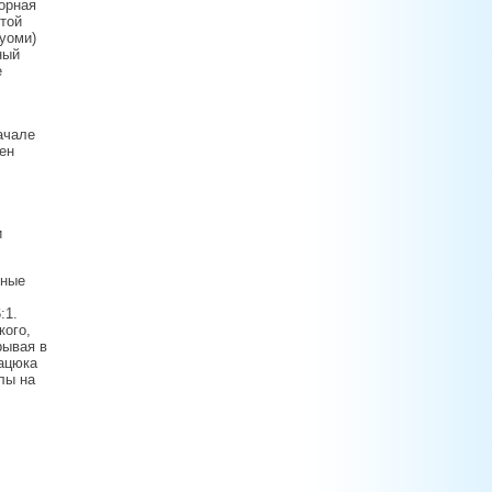
борная
той
уоми)
ный
е
ачале
ен
и
зные
:1.
кого,
рывая в
Дацюка
лы на