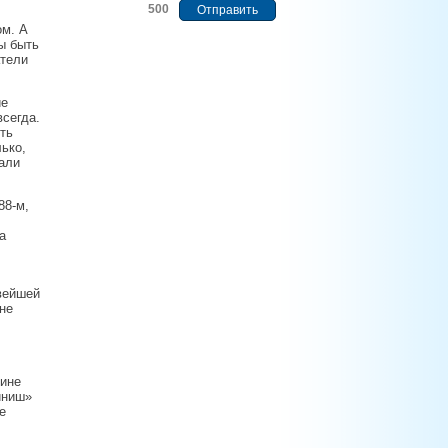
500
ом. А
ны быть
атели
ие
всегда.
ть
лько,
али
88-м,
а
вейшей
не
вине
иниш»
е