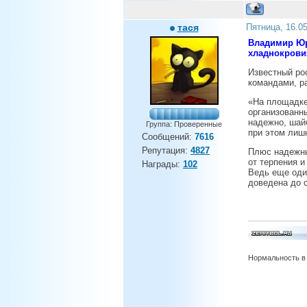
тася
Пятница, 16.0
Владимир Юрз
хладнокрови
Известный ро
командами, р
«На площадке
организованны
надежно, шайб
Группа: Проверенные
при этом лиш
Сообщений:
7616
Репутация:
4827
Плюс надежны
от терпения и
Награды:
102
Ведь еще оди
доведена до 
Нормальность в 