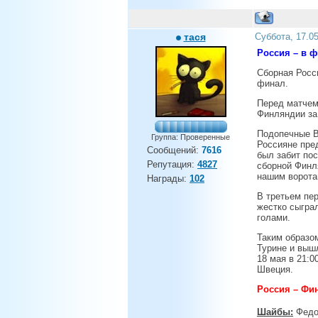
тася
Суббота, 17.0
Россия – в 
Сборная Росс
финал.
Перед матчем
Финляндии за
Подопечные В
Группа: Проверенные
Россияне пред
Сообщений:
7616
был забит по
Репутация:
4827
сборной Финля
нашим ворота
Награды:
102
В третьем пе
жестко сыгра
голами.
Таким образо
Турине и выш
18 мая в 21:0
Швеция.
Россия – Финл
Шайбы:
Федор