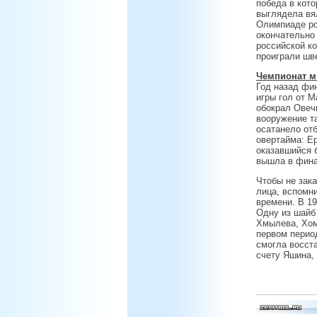
победа в кото
выглядела вя
Олимпиаде ро
окончательно 
российской к
проиграли шве
Чемпионат мир
Год назад фи
игры гол от М
обокрал Овечк
вооружение т
осатанело отб
овертайма: Е
оказавшийся 
вышла в финал
Чтобы не зак
лица, вспомн
времени. В 1
Одну из шайб 
Хмылева, Хом
первом период
смогла восста
счету Яшина,