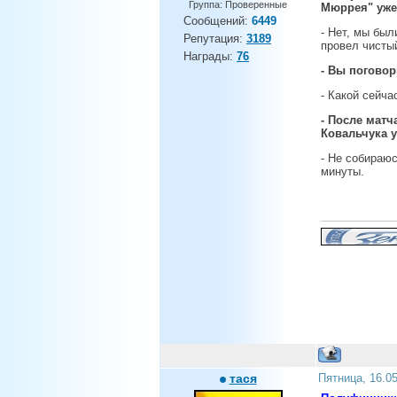
Группа: Проверенные
Мюррея" ужес
Сообщений:
6449
- Нет, мы был
Репутация:
3189
провел чисты
Награды:
76
- Вы погово
- Какой сейча
- После матч
Ковальчука у
- Не собираюс
минуты.
тася
Пятница, 16.0