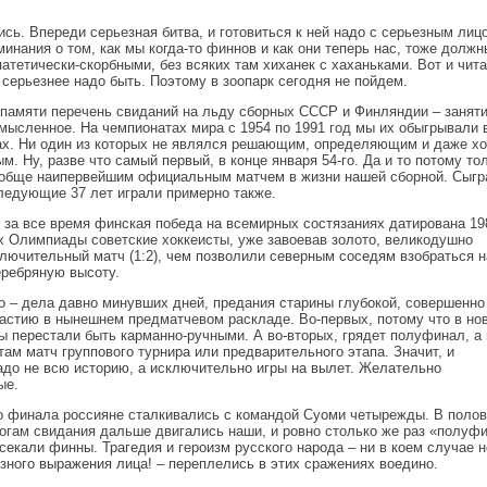
сь. Впереди серьезная битва, и готовиться к ней надо с серьезным лиц
минания о том, как мы когда-то финнов и как они теперь нас, тоже долж
атетически-скорбными, без всяких там хиханек с хаханьками. Вот и чит
 серьезнее надо быть. Поэтому в зоопарк сегодня не пойдем.
 памяти перечень свиданий на льду сборных СССР и Финляндии – занят
мысленное. На чемпионатах мира с 1954 по 1991 год мы их обыгрывали 
ах. Ни один из которых не являлся решающим, определяющим и даже хо
м. Ну, разве что самый первый, в конце января 54-го. Да и то потому то
ообще наипервейшим официальным матчем в жизни нашей сборной. Сыгр
следующие 37 лет играли примерно также.
 за все время финская победа на всемирных состязаниях датирована 19
ах Олимпиады советские хоккеисты, уже завоевав золото, великодушно
ключительный матч (1:2), чем позволили северным соседям взобраться н
ребряную высоту.
то – дела давно минувших дней, предания старины глубокой, совершенно
частию в нынешнем предматчевом раскладе. Во-первых, потому что в но
ы перестали быть карманно-ручными. А во-вторых, грядет полуфинал, а 
там матч группового турнира или предварительного этапа. Значит, и
адо не всю историю, а исключительно игры на вылет. Желательно
ые.
о финала россияне сталкивались с командой Суоми четырежды. В поло
тогам свидания дальше двигались наши, и ровно столько же раз «полуф
екали финны. Трагедия и героизм русского народа – ни в коем случае н
зного выражения лица! – переплелись в этих сражениях воедино.