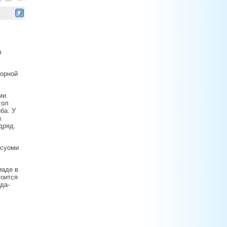
в
борной
ми.
гол
ба. У
к
дряд.
 суоми
иаде в
тоится
да-