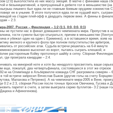
ром (2:0) выхолостила из них массу эмоций. В матче с финнами наша с
лой и безынициативной, а пропущенный в дебюте гол в меньшинстве (на 
зыгрыш лишнего был едва ли не главным боевым орудием хоккеистов С
поверг ее в уныние. В итоге получился едва ли не худший матч, сыгран
омандой на стадии плей-офф в двадцать первом веке. А финны в финал
дам – 2:3.
а-2007. Россия – Финляндия – 1:2 (1:1, 0:0, 0:0, 0:1)
нны не пустили нас в финал домашнего чемпионата мира. Пропустив в н
алкина, гости сумели быстро отыграться, причем в меньшинстве (Хентун
ина и убежал один на один с Еременко), а в оставшееся время, взяв на
актику мелкого и крупного фола при полном попустительстве арбитров,
ивались от российских атак. Судьба встречи решилась на 6-й минуте
ременко рискованно выскочил из ворот, пытаясь сыграть клюшкой, и
более расторопным Койву протолкнул шайбу в сетку. Сборная Финлянди
, где проиграла канадцам – 2:4.
анчивать на минорной ноте и хотя бы ненадолго просветлить ваши серье
им еще, пожалуй, два четвертьфинала, состоявшихся в этот же отрезок
992-м на Олимпиаде в Альбервилле команда СНГ разгромила северян – 6
в той встрече забросил Вячеслав Быков (другие голы на счету Борщевс
утова, Малахова и Петренко). А на чемпионате мира-2005 в Вене, проиг
е 0:2 и 2:3, сборная России после точных бросков Овечкина, Гусева и 
новить паритет в счете, а затем выиграла серию буллитов– 3:2 (наши го
 Дацюка и Афиногенова).