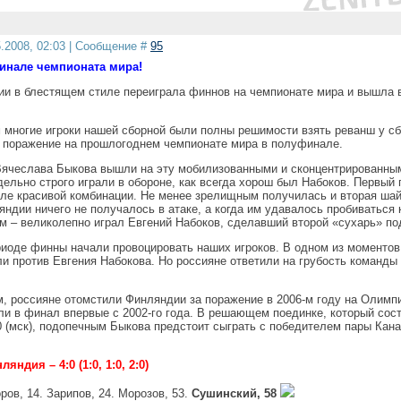
5.2008, 02:03 | Сообщение #
95
финале чемпионата мира!
ии в блестящем стиле переиграла финнов на чемпионате мира и вышла 
 многие игроки нашей сборной были полны решимости взять реванш у с
 поражение на прошлогоднем чемпионате мира в полуфинале.
ячеслава Быкова вышли на эту мобилизованными и сконцентрированны
ельно строго играли в обороне, как всегда хорош был Набоков. Первый 
сле красивой комбинации. Не менее зрелищным получилась и вторая шай
ндии ничего не получалось в атаке, а когда им удавалось пробиваться 
м – великолепно играл Евгений Набоков, сделавший второй «сухарь» по
риоде финны начали провоцировать наших игроков. В одном из моментов
ли против Евгения Набокова. Но россияне ответили на грубость команды
м, россияне отомстили Финляндии за поражение в 2006-м году на Олимп
ли в финал впервые с 2002-го года. В решающем поединке, который сос
0 (мск), подопечным Быкова предстоит сыграть с победителем пары Кана
яндия – 4:0 (1:0, 1:0, 2:0)
ов, 14. Зарипов, 24. Морозов, 53.
Сушинский, 58