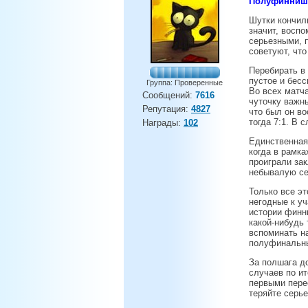
Полуфинниш
Шутки кончили
значит, воспо
серьезными, п
советуют, что
Перебирать в
пустое и бесс
Группа: Проверенные
Во всех матч
Сообщений:
7616
чуточку важны
Репутация:
4827
что был он в
тогда 7:1. В 
Награды:
102
Единственная
когда в рамк
проиграли за
небывалую се
Только все э
негодные к у
истории финн
какой-нибудь 
вспоминать н
полуфинальн
За полшага д
случаев по и
первыми перес
теряйте серье