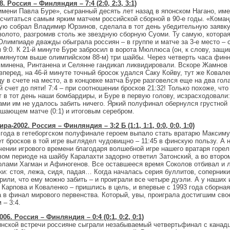
 Россия – Финляндия – 7:4 (2:0, 2:3, 3:1)
мени Павла Буре», сыгранный десять лет назад в японском Нагано, име
 считаться самым ярким матчем российской сборной в 90-е годы. «Коман
рую собрал Владимир Юрзинов, сделала в тот день убедительную заявку
золото, разгромив столь же звездную сборную Суоми. Ту самую, которая
лимпиаде дважды обыграла россиян – в группе и матче за 3-е место – 
 9:0. К 21-й минуте Буре забросил в ворота Мюллюса (он, к слову, защ
помянутом выше олимпийском 88-м) три шайбы. Через четверть часа фин
минена, Ринтанена и Селянне гандикап ликвидировали. Вскоре Жамнов 
перед, на 46-й минуте точный бросок удался Саку Койву, тут же Ковале
у в счете на место, а в концовке матча Буре разговелся еще на два гол
 счет до пяти! 7:4 – при соотношении бросков 21:32! Только похоже, что
 в тот день наши бомбардиры, и Буре в первую голову, исзрасходовали:
ами им не удалось забить ничего. Яркий полуфинал обернулся грустной
ешающем матче (0:1) и итоговым серебром.
а-2002. Россия – Финляндия – 3:2 Б (1:1, 1:1, 0:0, 0:0, 1:0)
 года в гетеборгском полуфинале героем выпало стать вратарю Максиму
т бросков в той игре выглядел чудовищно – 11:45 в финскую пользу. А 
чении игрового времени благодаря волшебной игре нашего вратаря горел
вом периоде на шайбу Каралахти задорно ответил Затонский, а во второ
олами Хагман и Афиногенов. Все оставшееся время Соколов отбивал и 
и: стоя, лежа, сидя, падая… Когда началась серия буллитов, соперники
рили, что ему можно забить – и проиграли все четыре дуэли. А у наших 
 Карпова и Коваленко – пришлись в цель, и впервые с 1993 года сборная
 в финал мирового первенства. Который, увы, проиграла достигшим сво
 – 3:4.
6. Россия – Финляндия – 0:4 (0:1, 0:2, 0:1)
инской встречи россияне сыграли незабываемый четвертьфинал с канад