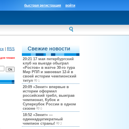
быстрая регистрация
войти
Свежие новости
ск
|
RSS
 для чтения
20:21
17 мая петербургский
клуб на выезде обыграл
«Ростов» в матче 30-го тура
Мир РПЛ и завоевал 12-й в
своей истории чемпионский
титул
1
20:09
«Зенит» впервые в
истории оформил
российский требл, выиграв
чемпионат, Кубок и
Суперкубок России в одном
сезоне
0
18:52
«Зенит» —
одиннадцатикратный
чемпион страны!
2