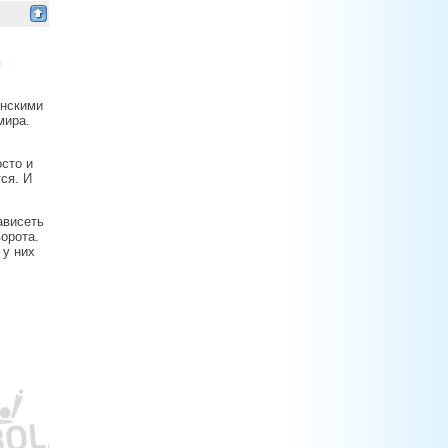
и
инскими
мира.
осто и
ся. И
ависеть
орота.
 у них