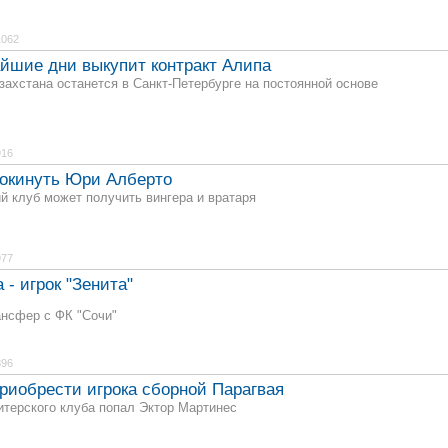
1062
йшие дни выкупит контракт Алипа
захстана останется в Санкт-Петербурге на постоянной основе
916
покинуть Юри Алберто
й клуб может получить вингера и вратаря
977
 - игрок "Зенита"
ансфер с ФК "Сочи"
896
риобрести игрока сборной Парагвая
итерского клуба попал Эктор Мартинес