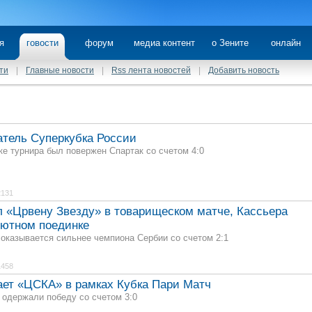
я
говости
форум
медиа контент
о Зените
онлайн
ти
|
Главные новости
|
Rss лента новостей
|
Добавить новость
атель Суперкубка России
е турнира был повержен Спартак со счетом 4:0
2131
 «Црвену Звезду» в товарищеском матче, Кассьера
бютном поединке
 оказывается сильнее чемпиона Сербии со счетом 2:1
1458
ает «ЦСКА» в рамках Кубка Пари Матч
 одержали победу со счетом 3:0