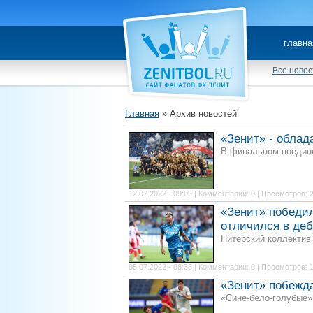
главна
Все новос
Главная
»
Архив новостей
«Зенит» - облад
В финальном поединк
12.07.2022 - 09:09 | Комментарии: 0 | Просмотров: 
«Зенит» победил
отличился в де
Питерский коллектив
05.07.2022 - 08:36 | Комментарии: 0 | Просмотров: 
«Зенит» побежд
«Сине-бело-голубые»